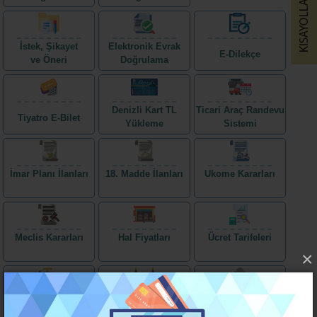
İstek, Şikayet
Elektronik Evrak
E-Dilekçe
ve Öneri
Doğrulama
Denizli Kart TL
Ticari Araç Randevu
Tiyatro E-Bilet
Yükleme
Sistemi
İmar Planı İlanları
18. Madde İlanları
Ukome Kararları
Meclis Kararları
Hal Fiyatları
Ücret Tarifeleri
×
Su Kesintileri
Trafiğe Kapalı Yollar
Bugün Defnedilenler