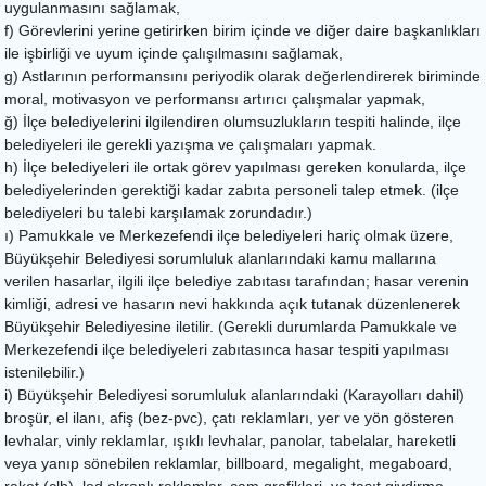
uygulanmasını sağlamak,
f) Görevlerini yerine getirirken birim içinde ve diğer daire başkanlıkları
ile işbirliği ve uyum içinde çalışılmasını sağlamak,
g) Astlarının performansını periyodik olarak değerlendirerek biriminde
moral, motivasyon ve performansı artırıcı çalışmalar yapmak,
ğ) İlçe belediyelerini ilgilendiren olumsuzlukların tespiti halinde, ilçe
belediyeleri ile gerekli yazışma ve çalışmaları yapmak.
h) İlçe belediyeleri ile ortak görev yapılması gereken konularda, ilçe
belediyelerinden gerektiği kadar zabıta personeli talep etmek. (ilçe
belediyeleri bu talebi karşılamak zorundadır.)
ı) Pamukkale ve Merkezefendi ilçe belediyeleri hariç olmak üzere,
Büyükşehir Belediyesi sorumluluk alanlarındaki kamu mallarına
verilen hasarlar, ilgili ilçe belediye zabıtası tarafından; hasar verenin
kimliği, adresi ve hasarın nevi hakkında açık tutanak düzenlenerek
Büyükşehir Belediyesine iletilir. (Gerekli durumlarda Pamukkale ve
Merkezefendi ilçe belediyeleri zabıtasınca hasar tespiti yapılması
istenilebilir.)
i) Büyükşehir Belediyesi sorumluluk alanlarındaki (Karayolları dahil)
broşür, el ilanı, afiş (bez-pvc), çatı reklamları, yer ve yön gösteren
levhalar, vinly reklamlar, ışıklı levhalar, panolar, tabelalar, hareketli
veya yanıp sönebilen reklamlar, billboard, megalight, megaboard,
raket (clb), led ekranlı reklamlar, cam grafikleri, ve taşıt giydirme