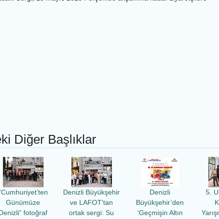
ki Diğer Başlıklar
“Cumhuriyet’ten
Denizli Büyükşehir
Denizli
5. U
Günümüze
ve LAFOT'tan
Büyükşehir’den
K
Denizli” fotoğraf
ortak sergi: Su
‘Geçmişin Altın
Yarış