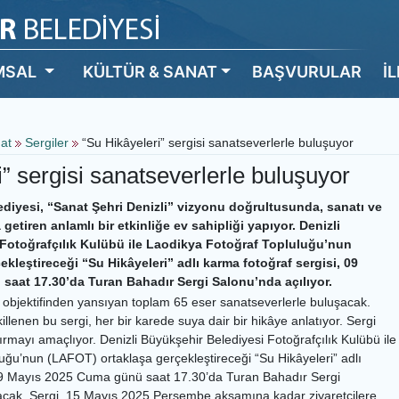
MSAL
KÜLTÜR & SANAT
BAŞVURULAR
İ
nat
Sergiler
“Su Hikâyeleri” sergisi sanatseverlerle buluşuyor
” sergisi sanatseverlerle buluşuyor
ediyesi, “Sanat Şehri Denizli” vizyonu doğrultusunda, sanatı ve
a getiren anlamlı bir etkinliğe ev sahipliği yapıyor. Denizli
Fotoğrafçılık Kulübü ile Laodikya Fotoğraf Topluluğu’nun
kleştireceği “Su Hikâyeleri” adlı karma fotoğraf sergisi, 09
aat 17.30’da Turan Bahadır Sergi Salonu’nda açılıyor.
n objektifinden yansıyan toplam 65 eser sanatseverlerle buluşacak.
illenen bu sergi, her bir karede suya dair bir hikâye anlatıyor. Sergi
tırmayı amaçlıyor. Denizli Büyükşehir Belediyesi Fotoğrafçılık Kulübü ile
uğu’nun (LAFOT) ortaklaşa gerçekleştireceği “Su Hikâyeleri” adlı
 09 Mayıs 2025 Cuma günü saat 17.30’da Turan Bahadır Sergi
çacak. Sergi, 15 Mayıs 2025 Perşembe akşamına kadar ziyaretçilere