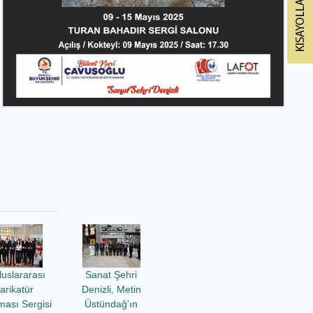
luslararası
Sanat Şehri
arikatür
Denizli, Metin
ması Sergisi
Üstündağ’ın