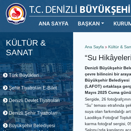
ANA SAYFA
BAŞKAN
KURU
KÜLTÜR &
Ana Sayfa
Kültür & Sa
SANAT
“Su Hikâyeleri
Denizli Büyükşehir Bel
çevre bilincini bir aray
Türk Büyükleri
Büyükşehir Belediyesi 
(LAFOT) ortaklaşa gerçe
Şehir Tiyatroları E-Bilet
Mayıs 2025 Cuma günü s
Sergide, 26 fotoğrafçını
Denizli Devlet Tiyatroları
“Su” teması etrafında şek
suya olan farkındalığı ar
Denizli Şehir Tiyatroları
Laodikya Fotoğraf Toplul
karma fotoğraf sergisi,
Büyükşehir Belediyesi
Salonu’nda kapılarını a