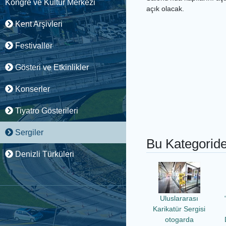
Kongre ve Kültür Merkezi
açık olacak.
Kent Arşivleri
Festivaller
Gösteri ve Etkinlikler
Konserler
Tiyatro Gösterileri
Sergiler
Bu Kategoride
Denizli Türküleri
Uluslararası
Karikatür Sergisi
otogarda