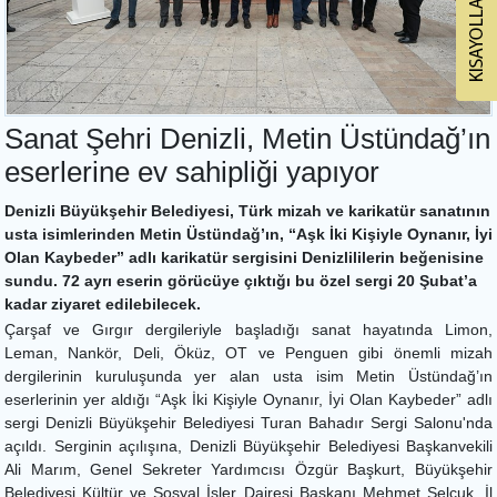
Sanat Şehri Denizli, Metin Üstündağ’ın
eserlerine ev sahipliği yapıyor
Denizli Büyükşehir Belediyesi, Türk mizah ve karikatür sanatının
usta isimlerinden Metin Üstündağ’ın, “Aşk İki Kişiyle Oynanır, İyi
Olan Kaybeder” adlı karikatür sergisini Denizlililerin beğenisine
sundu. 72 ayrı eserin görücüye çıktığı bu özel sergi 20 Şubat’a
kadar ziyaret edilebilecek.
Çarşaf ve Gırgır dergileriyle başladığı sanat hayatında Limon,
Leman, Nankör, Deli, Öküz, OT ve Penguen gibi önemli mizah
dergilerinin kuruluşunda yer alan usta isim Metin Üstündağ’ın
eserlerinin yer aldığı “Aşk İki Kişiyle Oynanır, İyi Olan Kaybeder” adlı
sergi Denizli Büyükşehir Belediyesi Turan Bahadır Sergi Salonu'nda
açıldı. Serginin açılışına, Denizli Büyükşehir Belediyesi Başkanvekili
Ali Marım, Genel Sekreter Yardımcısı Özgür Başkurt, Büyükşehir
Belediyesi Kültür ve Sosyal İşler Dairesi Başkanı Mehmet Selçuk, İl