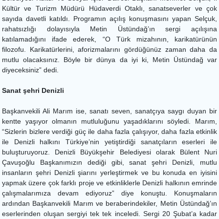
Kültür ve Turizm Müdürü Hüdaverdi Otaklı, sanatseverler ve çok
sayıda davetli katıldı. Programın açılış konuşmasını yapan Selçuk,
rahatsızlığı dolayısıyla Metin Üstündağ’ın sergi açılışına
katılamadığını ifade ederek, “O Türk mizahının, karikatürünün
filozofu. Karikatürlerini, aforizmalarını gördüğünüz zaman daha da
mutlu olacaksınız. Böyle bir dünya da iyi ki, Metin Üstündağ var
diyeceksiniz” dedi.
Sanat şehri Denizli
Başkanvekili Ali Marım ise, sanatı seven, sanatçıya saygı duyan bir
kentte yaşıyor olmanın mutluluğunu yaşadıklarını söyledi. Marım,
“Sizlerin bizlere verdiği güç ile daha fazla çalışıyor, daha fazla etkinlik
ile Denizli halkını Türkiye’nin yetiştirdiği sanatçıların eserleri ile
buluşturuyoruz. Denizli Büyükşehir Belediyesi olarak Bülent Nuri
Çavuşoğlu Başkanımızın dediği gibi, sanat şehri Denizli, mutlu
insanların şehri Denizli şiarını yerleştirmek ve bu konuda en iyisini
yapmak üzere çok farklı proje ve etkinliklerle Denizli halkının emrinde
çalışmalarımıza devam ediyoruz” diye konuştu. Konuşmaların
ardından Başkanvekili Marım ve beraberindekiler, Metin Üstündağ’ın
eserlerinden oluşan sergiyi tek tek inceledi. Sergi 20 Şubat’a kadar