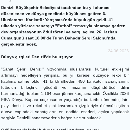
Denizli Büyükşehir Belediyesi tarafından bu yıl altıncısı
düzenlenen ve dünya genelinde büyük ses getiren 6.
Uluslararası Karikatür Yarışması’nda büyük gün geldi. 41
ülkeden yüzlerce sanatçıyı "Futbol" temasıyla bir araya getiren
dev organizasyonun ödül töreni ve sergi açılışı, 26 Haziran
Cuma günü saat 18.00’de Turan Bahadır Sergi Salonu’nda
gerçekleştirilecek.
24.06.2026
Dünya çizgileri Denizli’de buluşuyor
"Sanat Şehri Denizli" vizyonuyla uluslararası kültürel etkileşimi
artırmayı hedefleyen yarışma, bu yıl küresel düzeyde rekor bir
katılıma sahne oldu. 41 farklı ülkeden 450 karikatür sanatçısının,
futbolun birleştirici gücünü ve mizahın düşündürücü dilini
harmanladığı toplam 1.164 eser jürinin karşısına çıktı. Özellikle 2026
FIFA Dünya Kupası coşkusunun yaşandığı bu tarihi dönemde; fair-
play, dostluk ve rekabet gibi kavramları çizgileriyle ölümsüzleştiren
dünya çapındaki sanatçıların en nadide eserleri, açılışı yapılacak
sergiyle Denizlili sanatseverlerin beğenisine sunulacak.
Ödüller sahiplerini buluyor, sergi kapılarını açıyor