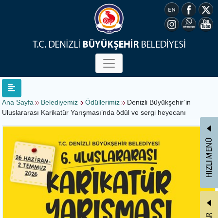
Ana Sayfa
Belediyemiz
Ödüllerimiz
Denizli Büyükşehir’in
Uluslararası Karikatür Yarışması’nda ödül ve sergi heyecanı