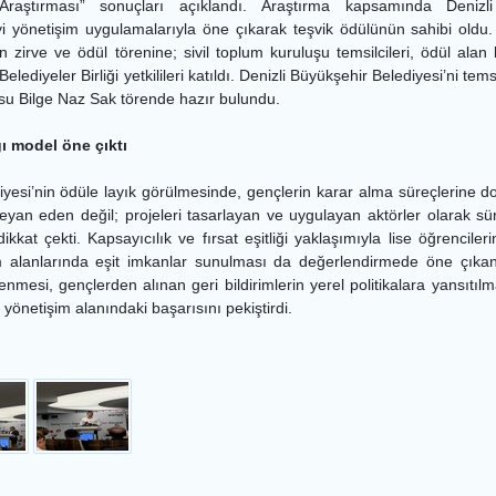
 Araştırması” sonuçları açıklandı. Araştırma kapsamında Denizli
yi yönetişim uygulamalarıyla öne çıkarak teşvik ödülünün sahibi oldu.
n zirve ve ödül törenine; sivil toplum kuruluşu temsilcileri, ödül alan b
lediyeler Birliği yetkilileri katıldı. Denizli Büyükşehir Belediyesi’ni te
su Bilge Naz Sak törende hazır bulundu.
ğı model öne çıktı
iyesi’nin ödüle layık görülmesinde, gençlerin karar alma süreçlerine d
 beyan eden değil; projeleri tasarlayan ve uygulayan aktörler olarak 
ikkat çekti. Kapsayıcılık ve fırsat eşitliği yaklaşımıyla lise öğrencil
şim alanlarında eşit imkanlar sunulması da değerlendirmede öne çıkan
senmesi, gençlerden alınan geri bildirimlerin yerel politikalara yansıtıl
yi yönetişim alanındaki başarısını pekiştirdi.