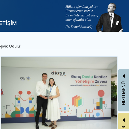
LETİŞİM
eşvik Ödülü”