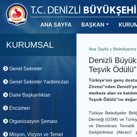
ANA SAYFA
BAŞKAN
KURU
KURUMSAL
Ana Sayfa
Belediyemi
Denizli Büyük
Teşvik Ödülü”
Genel Sekreter
Türkiye’nin genç dostu
Genel Sekreter Yardımcıları
Zirvesi”nden Denizli’ye
merkeze alan ve katılım
Daire Başkanlıkları
Teşvik Ödülü”ne değer
Encümen
Türkiye Belediyeler Birl
Derneği (GSM) ve Türkiye
Organizasyon Şeması
ve Demokrasi Tematik 
Geliştirilmesi (Akran)
Misyon, Vizyon ve Temel