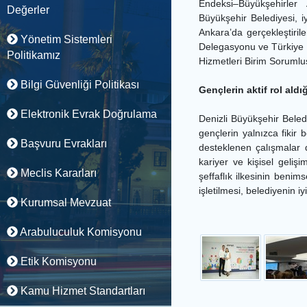
Endeksi–Büyükşehirler
Değerler
Büyükşehir Belediyesi, i
Ankara’da gerçekleştirile
Yönetim Sistemleri
Delegasyonu ve Türkiye Be
Politikamız
Hizmetleri Birim Sorumlu
Bilgi Güvenliği Politikası
Gençlerin aktif rol aldı
Elektronik Evrak Doğrulama
Denizli Büyükşehir Beled
gençlerin yalnızca fikir
Başvuru Evrakları
desteklenen çalışmalar d
kariyer ve kişisel geli
Meclis Kararları
şeffaflık ilkesinin benim
işletilmesi, belediyenin i
Kurumsal Mevzuat
Arabuluculuk Komisyonu
Etik Komisyonu
Kamu Hizmet Standartları