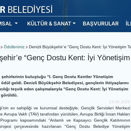
MSAL
KÜLTÜR & SANAT
BAŞVURULAR
İ
z
Ödüllerimiz
Denizli Büyükşehir’e “Genç Dostu Kent: İyi Yönetişim T
şehir’e “Genç Dostu Kent: İyi Yönetişim
 şehirlerinin buluştuğu “I. Genç Dostu Kentler Yönetişim
 ödül geldi. Denizli Büyükşehir Belediyesi, gençlerin ihtiyaçlarını
cılığı teşvik eden çalışmalarıyla “Genç Dostu Kent: İyi Yönetişim
 görüldü.
23.06.2026
iği’nin ev sahipliği ve kurumsal desteğiyle; Gençlik Servisleri Merkezi
 Avrupa Vakfı (TAV) tarafından yürütülen, Avrupa Birliği İnsan Hakları
Programı kapsamındaki “Anlamlı ve Kapsayıcı Gençlik Katılımının
” projesi çerçevesinde hazırlanan “Genç Dostu Belediye Yönetişim