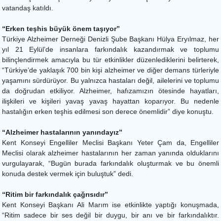
vatandaş katıldı.
“Erken teşhis büyük önem taşıyor”
Türkiye Alzheimer Derneği Denizli Şube Başkanı Hülya Eryılmaz, her
yıl 21 Eylül’de insanlara farkındalık kazandırmak ve toplumu
bilinçlendirmek amacıyla bu tür etkinlikler düzenlediklerini belirterek,
“Türkiye’de yaklaşık 700 bin kişi alzheimer ve diğer demans türleriyle
yaşamını sürdürüyor. Bu yalnızca hastaları değil, ailelerini ve toplumu
da doğrudan etkiliyor. Alzheimer, hafızamızın ötesinde hayatları,
ilişkileri ve kişileri yavaş yavaş hayattan koparıyor. Bu nedenle
hastalığın erken teşhis edilmesi son derece önemlidir” diye konuştu.
“Alzheimer hastalarının yanındayız”
Kent Konseyi Engelliler Meclisi Başkanı Yeter Çam da, Engelliler
Meclisi olarak alzheimer hastalarının her zaman yanında olduklarını
vurgulayarak, “Bugün burada farkındalık oluşturmak ve bu önemli
konuda destek vermek için buluştuk” dedi.
“Ritim bir farkındalık çağrısıdır”
Kent Konseyi Başkanı Ali Marım ise etkinlikte yaptığı konuşmada,
“Ritim sadece bir ses değil bir duygu, bir anı ve bir farkındalıktır.