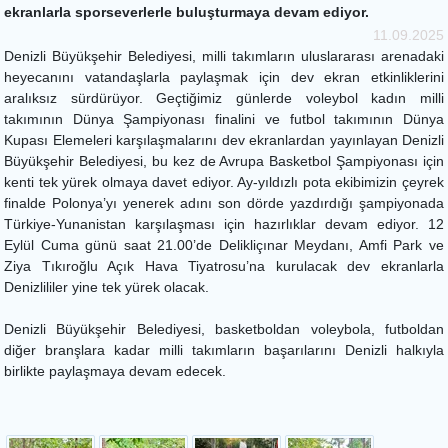
ekranlarla sporseverlerle buluşturmaya devam ediyor.
11.09.2025
Denizli Büyükşehir Belediyesi, milli takımların uluslararası arenadaki
heyecanını vatandaşlarla paylaşmak için dev ekran etkinliklerini
aralıksız sürdürüyor. Geçtiğimiz günlerde voleybol kadın milli
takımının Dünya Şampiyonası finalini ve futbol takımının Dünya
Kupası Elemeleri karşılaşmalarını dev ekranlardan yayınlayan Denizli
Büyükşehir Belediyesi, bu kez de Avrupa Basketbol Şampiyonası için
kenti tek yürek olmaya davet ediyor. Ay-yıldızlı pota ekibimizin çeyrek
finalde Polonya’yı yenerek adını son dörde yazdırdığı şampiyonada
Türkiye-Yunanistan karşılaşması için hazırlıklar devam ediyor. 12
Eylül Cuma günü saat 21.00’de Delikliçınar Meydanı, Amfi Park ve
Ziya Tıkıroğlu Açık Hava Tiyatrosu’na kurulacak dev ekranlarla
Denizlililer yine tek yürek olacak.
Denizli Büyükşehir Belediyesi, basketboldan voleybola, futboldan
diğer branşlara kadar milli takımların başarılarını Denizli halkıyla
birlikte paylaşmaya devam edecek.