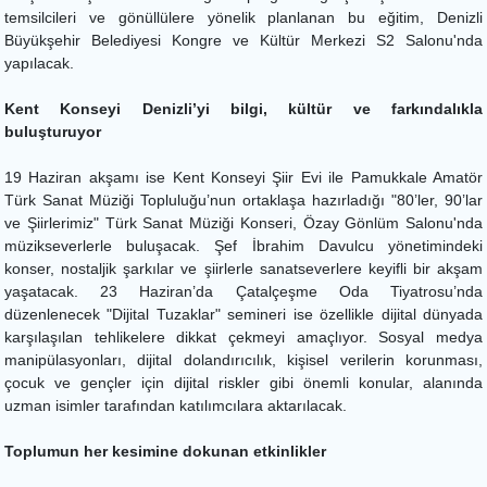
temsilcileri ve gönüllülere yönelik planlanan bu eğitim, Denizli
Büyükşehir Belediyesi Kongre ve Kültür Merkezi S2 Salonu'nda
yapılacak.
Kent Konseyi Denizli’yi bilgi, kültür ve farkındalıkla
buluşturuyor
19 Haziran akşamı ise Kent Konseyi Şiir Evi ile Pamukkale Amatör
Türk Sanat Müziği Topluluğu’nun ortaklaşa hazırladığı "80’ler, 90’lar
ve Şiirlerimiz" Türk Sanat Müziği Konseri, Özay Gönlüm Salonu'nda
müzikseverlerle buluşacak. Şef İbrahim Davulcu yönetimindeki
konser, nostaljik şarkılar ve şiirlerle sanatseverlere keyifli bir akşam
yaşatacak. 23 Haziran’da Çatalçeşme Oda Tiyatrosu’nda
düzenlenecek "Dijital Tuzaklar" semineri ise özellikle dijital dünyada
karşılaşılan tehlikelere dikkat çekmeyi amaçlıyor. Sosyal medya
manipülasyonları, dijital dolandırıcılık, kişisel verilerin korunması,
çocuk ve gençler için dijital riskler gibi önemli konular, alanında
uzman isimler tarafından katılımcılara aktarılacak.
Toplumun her kesimine dokunan etkinlikler