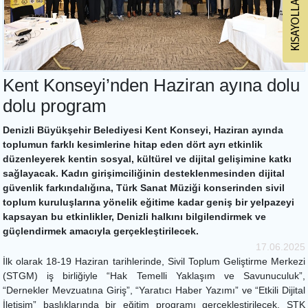
Kent Konseyi’nden Haziran ayına dolu
dolu program
Denizli Büyükşehir Belediyesi Kent Konseyi, Haziran ayında
toplumun farklı kesimlerine hitap eden dört ayrı etkinlik
düzenleyerek kentin sosyal, kültürel ve dijital gelişimine katkı
sağlayacak. Kadın girişimciliğinin desteklenmesinden dijital
güvenlik farkındalığına, Türk Sanat Müziği konserinden sivil
toplum kuruluşlarına yönelik eğitime kadar geniş bir yelpazeyi
kapsayan bu etkinlikler, Denizli halkını bilgilendirmek ve
güçlendirmek amacıyla gerçekleştirilecek.
17.06.2025
İlk olarak 18-19 Haziran tarihlerinde, Sivil Toplum Geliştirme Merkezi
(STGM) iş birliğiyle “Hak Temelli Yaklaşım ve Savunuculuk”,
“Dernekler Mevzuatına Giriş”, “Yaratıcı Haber Yazımı” ve “Etkili Dijital
İletişim” başlıklarında bir eğitim programı gerçekleştirilecek. STK