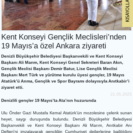
Kent Konseyi Gençlik Meclisleri’nden
19 Mayıs’a özel Ankara ziyareti
Denizli Büyükşehir Belediyesi Başkanvekili ve Kent Konseyi
Başkanı Ali Marım, Kent Konseyi Genel Sekreteri Baran Akın,
Gençlik Meclisi Başkanı Demir Batur, Lise Gençlik Meclisi
Başkanı Mert Türk ve yürütme kurulu üyesi gençler, 19 Mayıs
Atatürk’ü Anma, Gençlik ve Spor Bayramı dolayısıyla Anıtkabir’i
ziyaret etti.
21.05.2025
Denizlili gençler 19 Mayıs’ta Ata’nın huzurunda
Ulu Önder Gazi Mustafa Kemal Atatürk’ün mozolesine çelenk sunan
heyet, saygı duruşunda bulundu. Denizli Büyükşehir Belediyesi
Başkanvekili ve Kent Konseyi Başkanı Ali Marım, Anıtkabir Anı
Defteri’ni imzalayarak gençliğin Cumhuriyet değerlerine bağlılığını