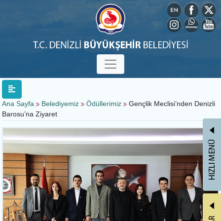
Ana Sayfa
Belediyemiz
Ödüllerimiz
Gençlik Meclisi’nden Denizli
Barosu’na Ziyaret