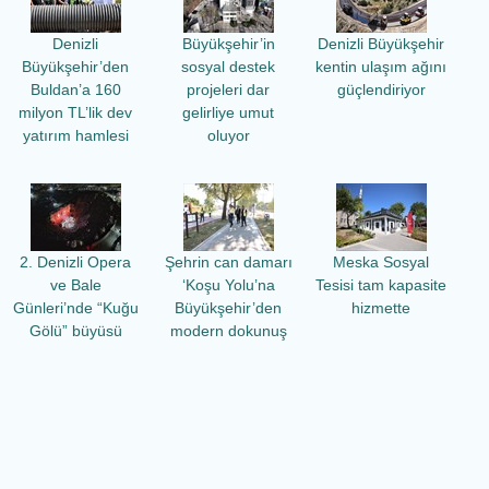
Denizli
Büyükşehir’in
Denizli Büyükşehir
Büyükşehir’den
sosyal destek
kentin ulaşım ağını
Buldan’a 160
projeleri dar
güçlendiriyor
milyon TL’lik dev
gelirliye umut
yatırım hamlesi
oluyor
2. Denizli Opera
Şehrin can damarı
Meska Sosyal
ve Bale
‘Koşu Yolu’na
Tesisi tam kapasite
Günleri’nde “Kuğu
Büyükşehir’den
hizmette
Gölü” büyüsü
modern dokunuş