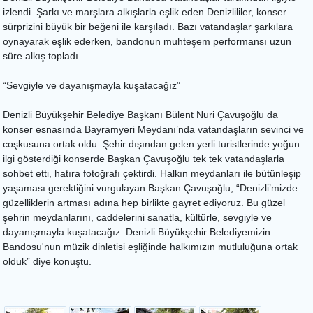
izlendi. Şarkı ve marşlara alkışlarla eşlik eden Denizlililer, konser
sürprizini büyük bir beğeni ile karşıladı. Bazı vatandaşlar şarkılara
oynayarak eşlik ederken, bandonun muhteşem performansı uzun
süre alkış topladı.
“Sevgiyle ve dayanışmayla kuşatacağız”
Denizli Büyükşehir Belediye Başkanı Bülent Nuri Çavuşoğlu da
konser esnasında Bayramyeri Meydanı’nda vatandaşların sevinci ve
coşkusuna ortak oldu. Şehir dışından gelen yerli turistlerinde yoğun
ilgi gösterdiği konserde Başkan Çavuşoğlu tek tek vatandaşlarla
sohbet etti, hatıra fotoğrafı çektirdi. Halkın meydanları ile bütünleşip
yaşaması gerektiğini vurgulayan Başkan Çavuşoğlu, “Denizli’mizde
güzelliklerin artması adına hep birlikte gayret ediyoruz. Bu güzel
şehrin meydanlarını, caddelerini sanatla, kültürle, sevgiyle ve
dayanışmayla kuşatacağız. Denizli Büyükşehir Belediyemizin
Bandosu'nun müzik dinletisi eşliğinde halkımızın mutluluğuna ortak
olduk” diye konuştu.