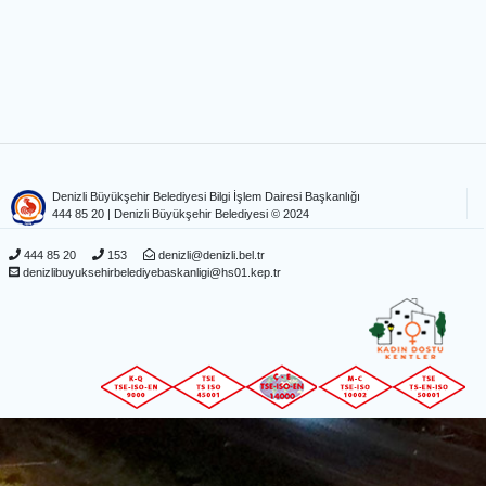
Denizli Büyükşehir Belediyesi Bilgi İşlem Dairesi Başkanlığı
444 85 20
| Denizli Büyükşehir Belediyesi © 2024
444 85 20
153
denizli@denizli.bel.tr
denizlibuyuksehirbelediyebaskanligi@hs01.kep.tr