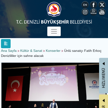
Ana Sayfa
Kültür & Sanat
Konserler
Ünlü sanatçı Fatih Erkoç
Denizlililer için sahne alacak