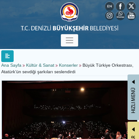
Ana Sayfa
Kültür & Sanat
Konserler
Büyük Türkiye Orkestrası,
Atatürk’ün sevdiği şarkıları seslendirdi