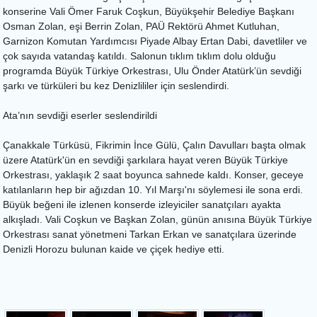
konserine Vali Ömer Faruk Coşkun, Büyükşehir Belediye Başkanı
Osman Zolan, eşi Berrin Zolan, PAÜ Rektörü Ahmet Kutluhan,
Garnizon Komutan Yardımcısı Piyade Albay Ertan Dabi, davetliler ve
çok sayıda vatandaş katıldı. Salonun tıklım tıklım dolu olduğu
programda Büyük Türkiye Orkestrası, Ulu Önder Atatürk’ün sevdiği
şarkı ve türküleri bu kez Denizlililer için seslendirdi.
Ata’nın sevdiği eserler seslendirildi
Çanakkale Türküsü, Fikrimin İnce Gülü, Çalın Davulları başta olmak
üzere Atatürk'ün en sevdiği şarkılara hayat veren Büyük Türkiye
Orkestrası, yaklaşık 2 saat boyunca sahnede kaldı. Konser, geceye
katılanların hep bir ağızdan 10. Yıl Marşı'nı söylemesi ile sona erdi.
Büyük beğeni ile izlenen konserde izleyiciler sanatçıları ayakta
alkışladı. Vali Coşkun ve Başkan Zolan, günün anısına Büyük Türkiye
Orkestrası sanat yönetmeni Tarkan Erkan ve sanatçılara üzerinde
Denizli Horozu bulunan kaide ve çiçek hediye etti.