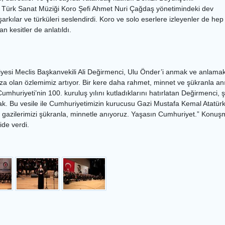
ı Türk Sanat Müziği Koro Şefi Ahmet Nuri Çağdaş yönetimindeki dev
şarkılar ve türküleri seslendirdi. Koro ve solo eserlere izleyenler de h
 kesitler de anlatıldı.
yesi Meclis Başkanvekili Ali Değirmenci, Ulu Önder’i anmak ve anlamak iç
za olan özlemimiz artıyor. Bir kere daha rahmet, minnet ve şükranla an
Cumhuriyeti’nin 100. kuruluş yılını kutladıklarını hatırlatan Değirmenci, 
. Bu vesile ile Cumhuriyetimizin kurucusu Gazi Mustafa Kemal Atatürk, 
 gazilerimizi şükranla, minnetle anıyoruz. Yaşasın Cumhuriyet.” Konu
ide verdi.