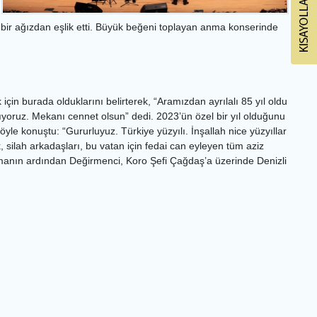
ep bir ağızdan eşlik etti. Büyük beğeni toplayan anma konserinde
in burada olduklarını belirterek, “Aramızdan ayrılalı 85 yıl oldu
ıyoruz. Mekanı cennet olsun” dedi. 2023’ün özel bir yıl olduğunu
şöyle konuştu: “Gururluyuz. Türkiye yüzyılı. İnşallah nice yüzyıllar
silah arkadaşları, bu vatan için fedai can eyleyen tüm aziz
şmanın ardından Değirmenci, Koro Şefi Çağdaş’a üzerinde Denizli