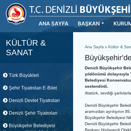
ANA SAYFA
BAŞKAN
KURU
KÜLTÜR &
Ana Sayfa
Kültür & Sa
SANAT
Büyükşehir'de
Denizli Büyükşehir Bele
yıldönümü dolayısıyla 
Türk Büyükleri
Belediyesi Konservatua
seslendirdi.
Şehir Tiyatroları E-Bilet
Atatürk, sevdiği şarkılarla
Denizli Devlet Tiyatroları
Denizli Büyükşehir Beled
aramızdan ayrılışının 85
Denizli Şehir Tiyatroları
Büyükşehir Belediyesi N
Denizli Büyükşehir Beledi
Büyükşehir Belediyesi
Başkanı Hüdaverdi Otaklı,