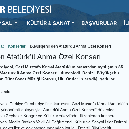
MSAL
KÜLTÜR & SANAT
BAŞVURULAR
İ
nat
Konserler
Büyükşehir'den Atatürk’ü Anma Özel Konseri
n Atatürk’ü Anma Özel Konseri
diyesi, Gazi Mustafa Kemal Atatürk'ün aramızdan ayrılışının 85.
“Atatürk’ü Anma Özel Konseri” düzenledi. Denizli Büyükşehir
rı Türk Sanat Müziği Korosu, Ulu Önder’in sevdiği şarkıları
 anıldı
iyesi, Türkiye Cumhuriyeti’nin kurucusu Gazi Mustafa Kemal Atatürk’ün
. yıldönümü dolayısıyla “Atatürk’ü Anma Özel Konseri” düzenledi.
ihat Zeybekci Kongre ve Kültür Merkezi’nde düzenlenen konsere
yesi Meclis Başkan Vekili Ali Değirmenci, Kültür ve Sosyal İşler Dairesi
 davetliler ve çok sayıda vatandaş katıldı. Denizli Büyükşehir