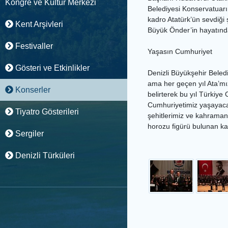
Kongre ve Kültür Merkezi
Belediyesi Konservatuar
kadro Atatürk’ün sevdiği 
Kent Arşivleri
Büyük Önder’in hayatından
Festivaller
Yaşasın Cumhuriyet
Gösteri ve Etkinlikler
Denizli Büyükşehir Beledi
ama her geçen yıl Ata’mı
Konserler
belirterek bu yıl Türkiye 
Cumhuriyetimiz yaşayacak
Tiyatro Gösterileri
şehitlerimiz ve kahraman
horozu figürü bulunan ka
Sergiler
Denizli Türküleri