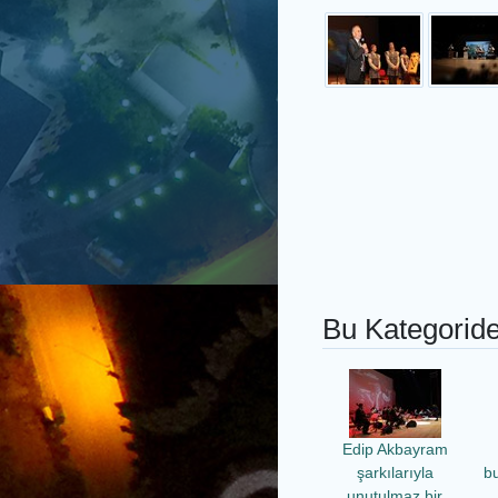
Bu Kategoride
Edip Akbayram
şarkılarıyla
b
unutulmaz bir