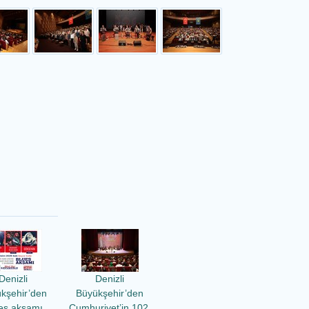
Denizli
Denizli
kşehir’den
Büyükşehir’den
es akşamı
Cumhuriyet’in 102.