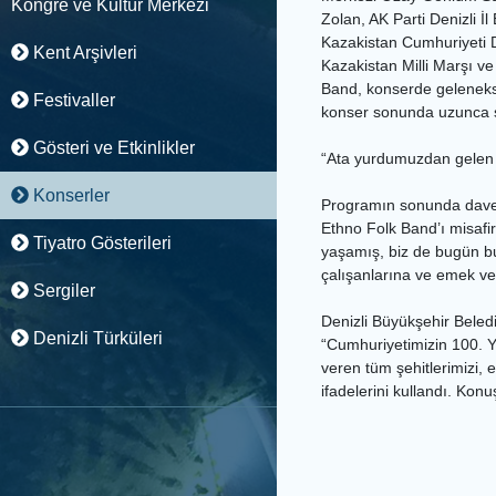
Kongre ve Kültür Merkezi
Zolan, AK Parti Denizli 
Kazakistan Cumhuriyeti De
Kent Arşivleri
Kazakistan Milli Marşı v
Band, konserde geleneksel
Festivaller
konser sonunda uzunca s
Gösteri ve Etkinlikler
“Ata yurdumuzdan gelen es
Konserler
Programın sonunda davet
Ethno Folk Band’ı misafi
Tiyatro Gösterileri
yaşamış, biz de bugün b
çalışanlarına ve emek ve
Sergiler
Denizli Büyükşehir Beled
Denizli Türküleri
“Cumhuriyetimizin 100. Y
veren tüm şehitlerimizi,
ifadelerini kullandı. Ko