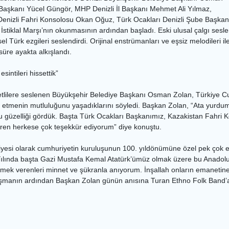
İl Başkanı Yücel Güngör, MHP Denizli İl Başkanı Mehmet Ali Yılmaz,
nizli Fahri Konsolosu Okan Oğuz, Türk Ocakları Denizli Şube Başkanı Tu
e İstiklal Marşı’nın okunmasının ardından başladı. Eski ulusal çalgı se
 Türk ezgileri seslendirdi. Orijinal enstrümanları ve eşsiz melodileri 
üre ayakta alkışlandı.
intileri hissettik”
lilere seslenen Büyükşehir Belediye Başkanı Osman Zolan, Türkiye Cum
r etmenin mutluluğunu yaşadıklarını söyledi. Başkan Zolan, “Ata yurdumu
u güzelliği gördük. Başta Türk Ocakları Başkanımız, Kazakistan Fahri
ren herkese çok teşekkür ediyorum” diye konuştu.
iyesi olarak cumhuriyetin kuruluşunun 100. yıldönümüne özel pek çok et
ılında başta Gazi Mustafa Kemal Atatürk’ümüz olmak üzere bu Anadolu’y
 emek verenleri minnet ve şükranla anıyorum. İnşallah onların emanetine
nuşmanın ardından Başkan Zolan günün anısına Turan Ethno Folk Band’a 