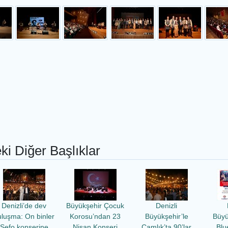
ki Diğer Başlıklar
Denizli’de dev
Büyükşehir Çocuk
Denizli
uluşma: On binler
Korosu’ndan 23
Büyükşehir’le
Büyü
Sefo konserine
Nisan Konseri
Çamlık’ta 90’lar
Blu