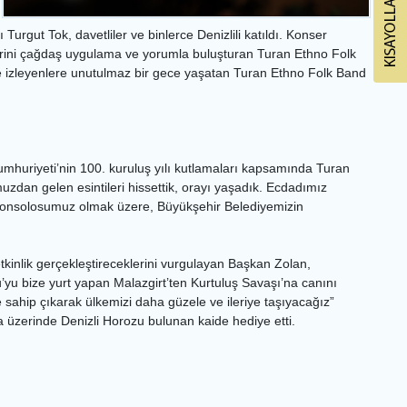
rgut Tok, davetliler ve binlerce Denizlili katıldı. Konser
slerini çağdaş uygulama ve yorumla buluşturan Turan Ethno Folk
ile izleyenlere unutulmaz bir gece yaşatan Turan Ethno Folk Band
huriyeti’nin 100. kuruluş yılı kutlamaları kapsamında Turan
zdan gelen esintileri hissettik, orayı yaşadık. Ecdadımız
 Konsolosumuz olmak üzere, Büyükşehir Belediyemizin
kinlik gerçekleştireceklerini vurgulayan Başkan Zolan,
u bize yurt yapan Malazgirt’ten Kurtuluş Savaşı’na canını
 sahip çıkarak ülkemizi daha güzele ve ileriye taşıyacağız”
üzerinde Denizli Horozu bulunan kaide hediye etti.