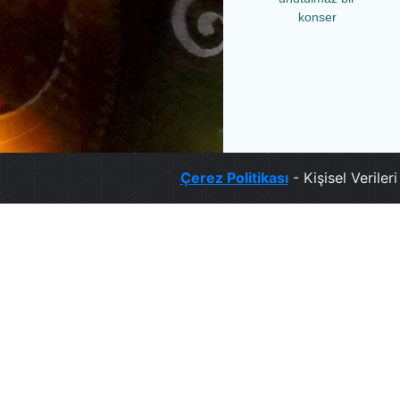
konser
Çerez Politikası
- Kişisel Verile