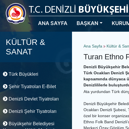
ANA SAYFA
BAŞKAN
KURU
KÜLTÜR &
Ana Sayfa
Kültür & Sa
SANAT
Turan Ethno 
Denizli Büyükşehir Bel
Türk Ocakları Denizli 
Türk Büyükleri
kapsamında dünyaca ün
Denizlililerle buluştur
Şehir Tiyatroları E-Bilet
Ata yurdundan Türk dünya
Denizli Devlet Tiyatroları
Denizli Büyükşehir Beled
Ocakları Denizli Şubesi,
Denizli Şehir Tiyatroları
özel bir konser organiza
Ethno Folk Band Denizli’
Büyükşehir Belediyesi
Merkezi Özay Gönlüm Sal