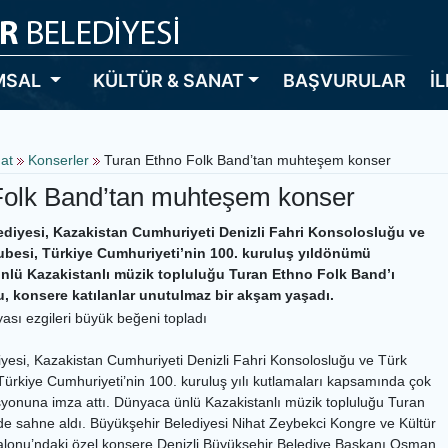
MSAL
KÜLTÜR & SANAT
BAŞVURULAR
İ
nat
Konserler
Turan Ethno Folk Band’tan muhteşem konser
Folk Band’tan muhteşem konser
ediyesi, Kazakistan Cumhuriyeti Denizli Fahri Konsolosluğu ve
Şubesi, Türkiye Cumhuriyeti’nin 100. kuruluş yıldönümü
lü Kazakistanlı müzik topluluğu Turan Ethno Folk Band’ı
du, konsere katılanlar unutulmaz bir akşam yaşadı.
sı ezgileri büyük beğeni topladı
iyesi, Kazakistan Cumhuriyeti Denizli Fahri Konsolosluğu ve Türk
 Türkiye Cumhuriyeti’nin 100. kuruluş yılı kutlamaları kapsamında çok
syonuna imza attı. Dünyaca ünlü Kazakistanlı müzik topluluğu Turan
de sahne aldı. Büyükşehir Belediyesi Nihat Zeybekci Kongre ve Kültür
onu’ndaki özel konsere Denizli Büyükşehir Belediye Başkanı Osman