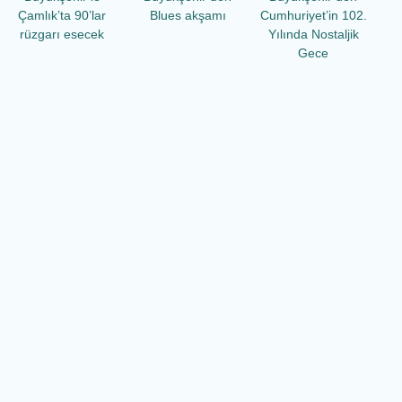
Çamlık’ta 90’lar
Blues akşamı
Cumhuriyet’in 102.
rüzgarı esecek
Yılında Nostaljik
Gece