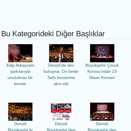
Bu Kategorideki Diğer Başlıklar
Edip Akbayram
Denizli’de dev
Büyükşehir Çocuk
şarkılarıyla
buluşma: On binler
Korosu’ndan 23
unutulmaz bir
Sefo konserine
Nisan Konseri
konser
akın etti
Denizli
Denizli
Denizli
Büyükşehir’le
Büyükşehir’den
Büyükşehir’den