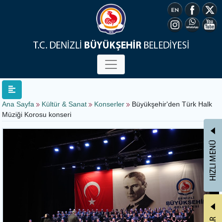
Ana Sayfa
Kültür & Sanat
Konserler
Büyükşehir'den Türk Halk
Müziği Korosu konseri