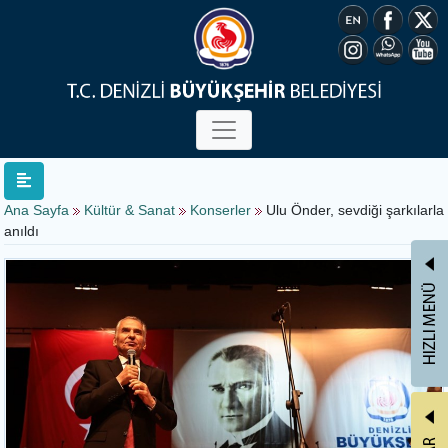
Ana Sayfa
Kültür & Sanat
Konserler
Ulu Önder, sevdiği şarkılarla
anıldı