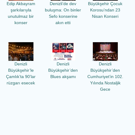
Edip Akbayram
Denizli’de dev
Büyükşehir Çocuk
şarkılarıyla
buluşma: On binler
Korosu’ndan 23
unutulmaz bir
Sefo konserine
Nisan Konseri
konser
akın etti
Denizli
Denizli
Denizli
Büyükşehir’le
Büyükşehir’den
Büyükşehir’den
Çamlık’ta 90’lar
Blues akşamı
Cumhuriyet’in 102.
rüzgarı esecek
Yılında Nostaljik
Gece