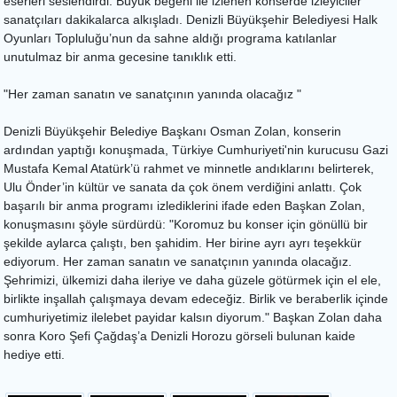
eserleri seslendirdi. Büyük beğeni ile izlenen konserde izleyiciler
sanatçıları dakikalarca alkışladı. Denizli Büyükşehir Belediyesi Halk
Oyunları Topluluğu’nun da sahne aldığı programa katılanlar
unutulmaz bir anma gecesine tanıklık etti.
"Her zaman sanatın ve sanatçının yanında olacağız "
Denizli Büyükşehir Belediye Başkanı Osman Zolan, konserin
ardından yaptığı konuşmada, Türkiye Cumhuriyeti'nin kurucusu Gazi
Mustafa Kemal Atatürk’ü rahmet ve minnetle andıklarını belirterek,
Ulu Önder’in kültür ve sanata da çok önem verdiğini anlattı. Çok
başarılı bir anma programı izlediklerini ifade eden Başkan Zolan,
konuşmasını şöyle sürdürdü: "Koromuz bu konser için gönüllü bir
şekilde aylarca çalıştı, ben şahidim. Her birine ayrı ayrı teşekkür
ediyorum. Her zaman sanatın ve sanatçının yanında olacağız.
Şehrimizi, ülkemizi daha ileriye ve daha güzele götürmek için el ele,
birlikte inşallah çalışmaya devam edeceğiz. Birlik ve beraberlik içinde
cumhuriyetimiz ilelebet payidar kalsın diyorum." Başkan Zolan daha
sonra Koro Şefi Çağdaş’a Denizli Horozu görseli bulunan kaide
hediye etti.