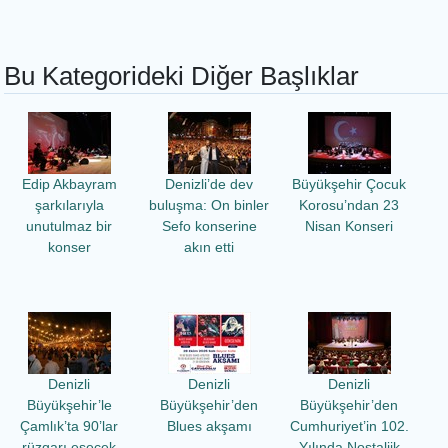
Bu Kategorideki Diğer Başlıklar
Edip Akbayram
Denizli’de dev
Büyükşehir Çocuk
şarkılarıyla
buluşma: On binler
Korosu’ndan 23
unutulmaz bir
Sefo konserine
Nisan Konseri
konser
akın etti
Denizli
Denizli
Denizli
Büyükşehir’le
Büyükşehir’den
Büyükşehir’den
Çamlık’ta 90’lar
Blues akşamı
Cumhuriyet’in 102.
rüzgarı esecek
Yılında Nostaljik