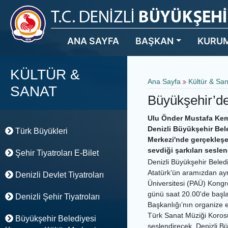
ANA SAYFA
BAŞKAN
KURU
KÜLTÜR &
Ana Sayfa
Kültür & Sa
SANAT
Büyükşehir’d
Ulu Önder Mustafa Kema
Denizli Büyükşehir Bel
Türk Büyükleri
Merkezi'nde gerçekleş
sevdiği şarkıları sesle
Şehir Tiyatroları E-Bilet
Denizli Büyükşehir Bele
Atatürk’ün aramızdan ayr
Denizli Devlet Tiyatroları
Üniversitesi (PAÜ) Kong
günü saat 20.00'de başla
Denizli Şehir Tiyatroları
Başkanlığı’nın organize 
Türk Sanat Müziği Korosu
Büyükşehir Belediyesi
seslendirecek. Denizli 