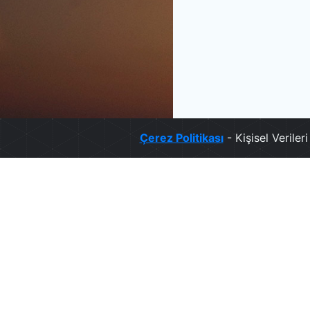
Çerez Politikası
- Kişisel Verile