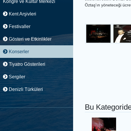
Kongre ve Kültür Merkezi
Öztaş'ın yöneteceği ücrets
Kent Arşivleri
Festivaller
Gösteri ve Etkinlikler
Konserler
Tiyatro Gösterileri
Sergiler
Denizli Türküleri
Bu Kategoride