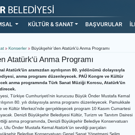
MSAL
KÜLTÜR & SANAT
BAŞVURULAR
İ
nat
Konserler
Büyükşehir’den Atatürk'ü Anma Programı
en Atatürk'ü Anma Programı
l Atatürk'ün aramızdan ayrılışının 80. yıldönümü dolayısıyla
ediyesi, anma programı düzenleyecek. PAÜ Kongre ve Kültür
ecek anma programında Türk Sanat Müziği Korosu, Atatürk'ün
ndirecek.
diyesi, Türkiye Cumhuriyeti'nin kurucusu Büyük Önder Mustafa Kemal
ılışının 80. yılı dolayısıyla anma programı düzenleyecek. Pamukkale
re ve Kültür Merkezi'nde gerçekleşecek program 10 Kasım Cumartesi
yacak. Denizli Büyükşehir Belediyesi Kültür, Turizm ve Tanıtım Dairesi
ettiği anma programında, Denizli Büyükşehir Belediye Konservatuarı
, Ulu Önder Mustafa Kemal Atatürk’ün sevdiği parçaları
Büyükşehir Belediye Konservatuarı Genel Sanat Yönetmeni Selim