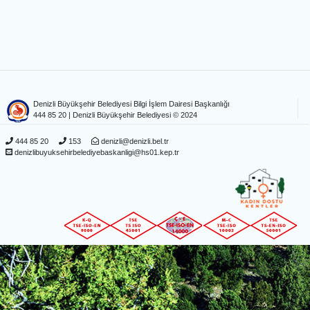
Denizli Büyükşehir Belediyesi Bilgi İşlem Dairesi Başkanlığı
444 85 20
| Denizli Büyükşehir Belediyesi © 2024
444 85 20
153
denizli@denizli.bel.tr
denizlibuyuksehirbelediyebaskanligi@hs01.kep.tr