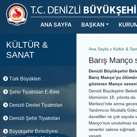
ANA SAYFA
BAŞKAN
KURU
KÜLTÜR &
Ana Sayfa
Kültür & Sa
SANAT
Barış Manço s
Denizli Büyükşehir Bele
Barış Manço’yu ölümünü
Türk Büyükleri
gösteren Manço sevenl
Denizli Büyükşehir Beled
Şehir Tiyatroları E-Bilet
ölümünün 18. yılında da 
Merkezi’nde anma gecesi
Denizli Devlet Tiyatroları
Yardımcısı Mustafa Gökoğ
davetliler ve çok sayıda
Denizli Şehir Tiyatroları
Manço’nun unutulmaz ese
severler salona sığmadı. 
Büyükşehir Belediyesi
yaşadı.