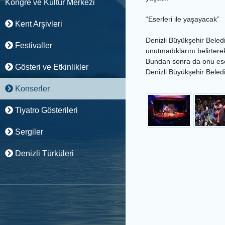
Kongre ve Kültür Merkezi
“Eserleri ile yaşayacak”
Kent Arşivleri
Denizli Büyükşehir Beled
Festivaller
unutmadıklarını belirterek
Bundan sonra da onu eserl
Gösteri ve Etkinlikler
Denizli Büyükşehir Bele
Konserler
Tiyatro Gösterileri
Sergiler
Denizli Türküleri