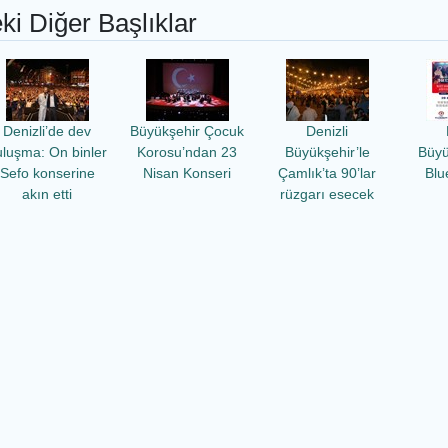
ki Diğer Başlıklar
Denizli’de dev
Büyükşehir Çocuk
Denizli
uluşma: On binler
Korosu’ndan 23
Büyükşehir’le
Büyü
Sefo konserine
Nisan Konseri
Çamlık’ta 90’lar
Blu
akın etti
rüzgarı esecek