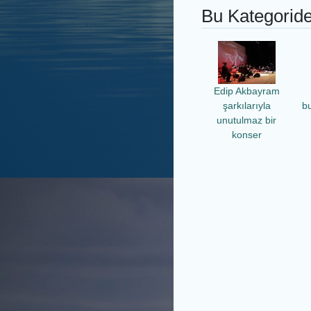
Bu Kategoride
Edip Akbayram
şarkılarıyla
b
unutulmaz bir
konser