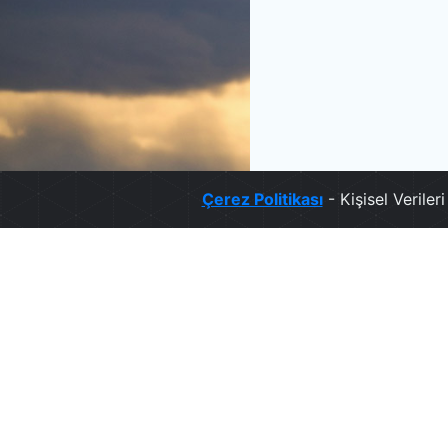
Çerez Politikası
- Kişisel Verile