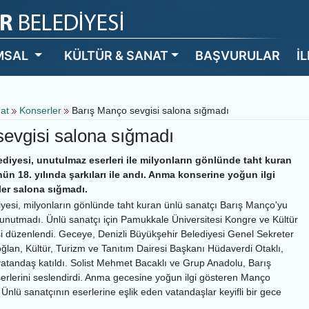
MSAL
KÜLTÜR & SANAT
BAŞVURULAR
İ
nat
Konserler
Barış Manço sevgisi salona sığmadı
evgisi salona sığmadı
diyesi, unutulmaz eserleri ile milyonların gönlünde taht kuran
n 18. yılında şarkıları ile andı. Anma konserine yoğun ilgi
er salona sığmadı.
iyesi, milyonların gönlünde taht kuran ünlü sanatçı Barış Manço'yu
unutmadı. Ünlü sanatçı için Pamukkale Üniversitesi Kongre ve Kültür
 düzenlendi. Geceye, Denizli Büyükşehir Belediyesi Genel Sekreter
lan, Kültür, Turizm ve Tanıtım Dairesi Başkanı Hüdaverdi Otaklı,
 vatandaş katıldı. Solist Mehmet Bacaklı ve Grup Anadolu, Barış
rlerini seslendirdi. Anma gecesine yoğun ilgi gösteren Manço
Ünlü sanatçının eserlerine eşlik eden vatandaşlar keyifli bir gece