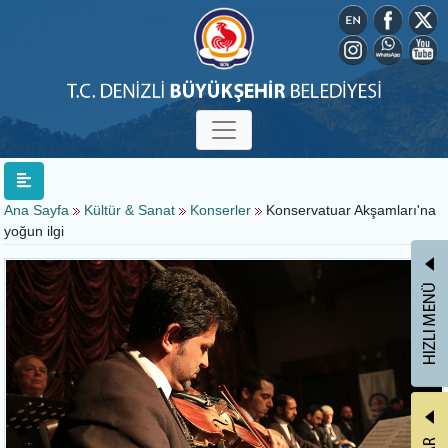
Ana Sayfa
Kültür & Sanat
Konserler
Konservatuar Akşamları'na
yoğun ilgi