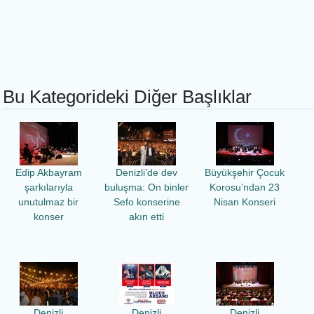
Bu Kategorideki Diğer Başlıklar
Edip Akbayram
Denizli’de dev
Büyükşehir Çocuk
şarkılarıyla
buluşma: On binler
Korosu’ndan 23
unutulmaz bir
Sefo konserine
Nisan Konseri
konser
akın etti
Denizli
Denizli
Denizli