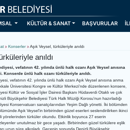
MSAL
KÜLTÜR & SANAT
BAŞVURULAR
İ
nat
Konserler
Aşık Veysel, türküleriyle anıldı
ürküleriyle anıldı
diyesi, vefatının 42. yılında ünlü halk ozanı Aşık Veysel anısına
 Konserde ünlü halk ozanı türküleriyle anıldı.
yesi, vefatının 42. yılında ünlü halk ozanı Aşık Veysel anısına anma
kkale Üniversitesi Kongre ve Kültür Merkezi'nde düzenlenen konsere,
yesi Kültür ve Sosyal İşler Dairesi Başkanı Hüdaverdi Otaklı ve çok
enizli Büyükşehir Belediyesi Türk Halk Müziği Korosu'nun hazırladığı
iyesi Konservatuarı sanatçılarından Yeşim Dağlı yönetti. İki bölümden
lümünde Aşık Veysel'in birbirinden güzel eserleri seslendirilirken ikinci
i yörelerinden türküler okundu. Etkinlik boyunca 27 eserin
izleyenler unutulmaz bir gece yaşadı. Birbirinden güzel türkülere eşlik
ıları uzun süre alkışladı. Gecenin sonunda Denizli Büyükşehir