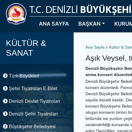
ANA SAYFA
BAŞKAN
KURU
KÜLTÜR &
Ana Sayfa
Kültür & Sa
SANAT
Aşık Veysel, t
Denizli Büyükşehir Bele
anma konseri düzenledi.
Türk Büyükleri
Denizli Büyükşehir Beledi
konseri düzenledi. Pamu
Şehir Tiyatroları E-Bilet
Denizli Büyükşehir Beledi
sayıda davetli katıldı. D
Denizli Devlet Tiyatroları
konseri Büyükşehir Beled
oluşan konserin birinci bö
Denizli Şehir Tiyatroları
bölümde ise yurdun çeşitl
seslendirildiği konserde 
Büyükşehir Belediyesi
eden Denizlililer, sanatç