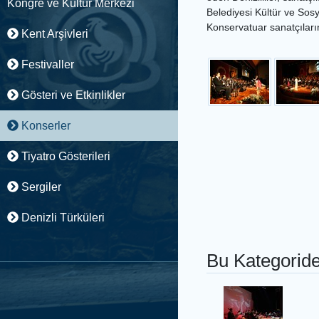
Kongre ve Kültür Merkezi
Belediyesi Kültür ve Sosy
Konservatuar sanatçıların
Kent Arşivleri
Festivaller
Gösteri ve Etkinlikler
Konserler
Tiyatro Gösterileri
Sergiler
Denizli Türküleri
Bu Kategoride