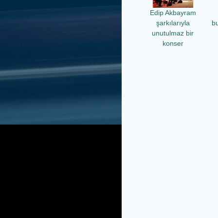
Edip Akbayram
şarkılarıyla
b
unutulmaz bir
konser