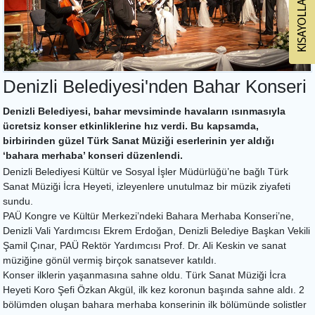
Denizli Belediyesi'nden Bahar Konseri
Denizli Belediyesi, bahar mevsiminde havaların ısınmasıyla
ücretsiz konser etkinliklerine hız verdi. Bu kapsamda,
birbirinden güzel Türk Sanat Müziği eserlerinin yer aldığı
‘bahara merhaba’ konseri düzenlendi.
Denizli Belediyesi Kültür ve Sosyal İşler Müdürlüğü’ne bağlı Türk
Sanat Müziği İcra Heyeti, izleyenlere unutulmaz bir müzik ziyafeti
sundu.
PAÜ Kongre ve Kültür Merkezi’ndeki Bahara Merhaba Konseri’ne,
Denizli Vali Yardımcısı Ekrem Erdoğan, Denizli Belediye Başkan Vekili
Şamil Çınar, PAÜ Rektör Yardımcısı Prof. Dr. Ali Keskin ve sanat
müziğine gönül vermiş birçok sanatsever katıldı.
Konser ilklerin yaşanmasına sahne oldu. Türk Sanat Müziği İcra
Heyeti Koro Şefi Özkan Akgül, ilk kez koronun başında sahne aldı. 2
bölümden oluşan bahara merhaba konserinin ilk bölümünde solistler