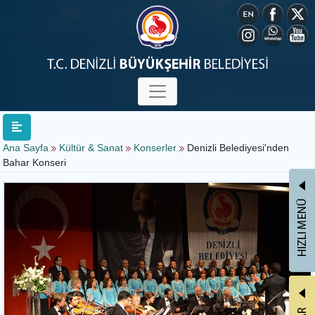
Ana Sayfa
Kültür & Sanat
Konserler
Denizli Belediyesi'nden
Bahar Konseri