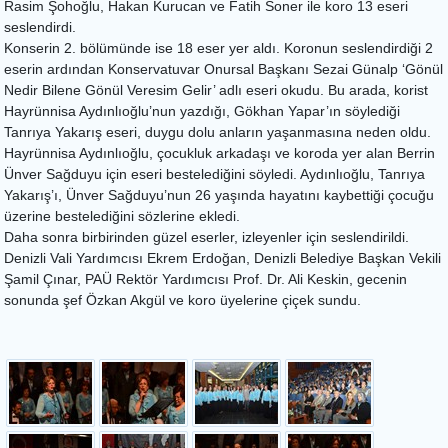
Rasim Şohoğlu, Hakan Kurucan ve Fatih Soner ile koro 13 eseri
seslendirdi.
Konserin 2. bölümünde ise 18 eser yer aldı. Koronun seslendirdiği 2
eserin ardından Konservatuvar Onursal Başkanı Sezai Günalp ‘Gönül
Nedir Bilene Gönül Veresim Gelir’ adlı eseri okudu. Bu arada, korist
Hayrünnisa Aydınlıoğlu’nun yazdığı, Gökhan Yapar’ın söylediği
Tanrıya Yakarış eseri, duygu dolu anların yaşanmasına neden oldu.
Hayrünnisa Aydınlıoğlu, çocukluk arkadaşı ve koroda yer alan Berrin
Ünver Sağduyu için eseri bestelediğini söyledi. Aydınlıoğlu, Tanrıya
Yakarış’ı, Ünver Sağduyu’nun 26 yaşında hayatını kaybettiği çocuğu
üzerine bestelediğini sözlerine ekledi.
Daha sonra birbirinden güzel eserler, izleyenler için seslendirildi.
Denizli Vali Yardımcısı Ekrem Erdoğan, Denizli Belediye Başkan Vekili
Şamil Çınar, PAÜ Rektör Yardımcısı Prof. Dr. Ali Keskin, gecenin
sonunda şef Özkan Akgül ve koro üyelerine çiçek sundu.