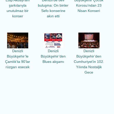
şarkılarıyla
buluşma: On binler
Korosu’ndan 23
unutulmaz bir
Sefo konserine
Nisan Konseri
konser
akın etti
Denizli
Denizli
Denizli
Büyükşehir’le
Büyükşehir’den
Büyükşehir’den
Çamlık’ta 90’lar
Blues akşamı
Cumhuriyet’in 102.
rüzgarı esecek
Yılında Nostaljik
Gece