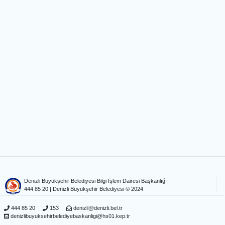
Denizli Büyükşehir Belediyesi Bilgi İşlem Dairesi Başkanlığı
444 85 20
| Denizli Büyükşehir Belediyesi © 2024
444 85 20
153
denizli@denizli.bel.tr
denizlibuyuksehirbelediyebaskanligi@hs01.kep.tr