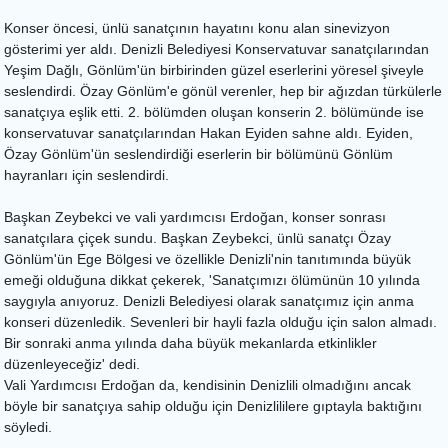
Konser öncesi, ünlü sanatçının hayatını konu alan sinevizyon
gösterimi yer aldı. Denizli Belediyesi Konservatuvar sanatçılarından
Yeşim Dağlı, Gönlüm'ün birbirinden güzel eserlerini yöresel şiveyle
seslendirdi. Özay Gönlüm'e gönül verenler, hep bir ağızdan türkülerle
sanatçıya eşlik etti. 2. bölümden oluşan konserin 2. bölümünde ise
konservatuvar sanatçılarından Hakan Eyiden sahne aldı. Eyiden,
Özay Gönlüm'ün seslendirdiği eserlerin bir bölümünü Gönlüm
hayranları için seslendirdi.
Başkan Zeybekci ve vali yardımcısı Erdoğan, konser sonrası
sanatçılara çiçek sundu. Başkan Zeybekci, ünlü sanatçı Özay
Gönlüm'ün Ege Bölgesi ve özellikle Denizli'nin tanıtımında büyük
emeği olduğuna dikkat çekerek, 'Sanatçımızı ölümünün 10 yılında
saygıyla anıyoruz. Denizli Belediyesi olarak sanatçımız için anma
konseri düzenledik. Sevenleri bir hayli fazla olduğu için salon almadı.
Bir sonraki anma yılında daha büyük mekanlarda etkinlikler
düzenleyeceğiz' dedi.
Vali Yardımcısı Erdoğan da, kendisinin Denizlili olmadığını ancak
böyle bir sanatçıya sahip olduğu için Denizlililere gıptayla baktığını
söyledi.