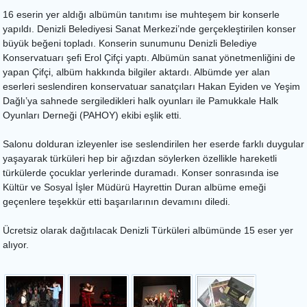
16 eserin yer aldığı albümün tanıtımı ise muhteşem bir konserle
yapıldı. Denizli Belediyesi Sanat Merkezi’nde gerçekleştirilen konser
büyük beğeni topladı. Konserin sunumunu Denizli Belediye
Konservatuarı şefi Erol Çifçi yaptı. Albümün sanat yönetmenliğini de
yapan Çifçi, albüm hakkında bilgiler aktardı. Albümde yer alan
eserleri seslendiren konservatuar sanatçıları Hakan Eyiden ve Yeşim
Dağlı’ya sahnede sergiledikleri halk oyunları ile Pamukkale Halk
Oyunları Derneği (PAHOY) ekibi eşlik etti.
Salonu dolduran izleyenler ise seslendirilen her eserde farklı duygular
yaşayarak türküleri hep bir ağızdan söylerken özellikle hareketli
türkülerde çocuklar yerlerinde duramadı. Konser sonrasında ise
Kültür ve Sosyal İşler Müdürü Hayrettin Duran albüme emeği
geçenlere teşekkür etti başarılarının devamını diledi.
Ücretsiz olarak dağıtılacak Denizli Türküleri albümünde 15 eser yer
alıyor.