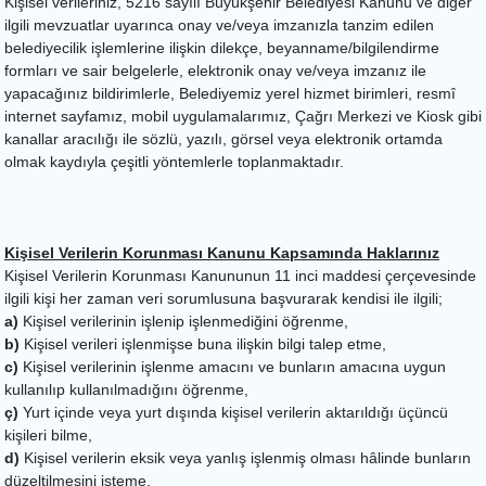
Kişisel verileriniz, 5216 sayılı Büyükşehir Belediyesi Kanunu ve diğer
ilgili mevzuatlar uyarınca onay ve/veya imzanızla tanzim edilen
belediyecilik işlemlerine ilişkin dilekçe, beyanname/bilgilendirme
formları ve sair belgelerle, elektronik onay ve/veya imzanız ile
yapacağınız bildirimlerle, Belediyemiz yerel hizmet birimleri, resmî
internet sayfamız, mobil uygulamalarımız, Çağrı Merkezi ve Kiosk gibi
kanallar aracılığı ile sözlü, yazılı, görsel veya elektronik ortamda
olmak kaydıyla çeşitli yöntemlerle toplanmaktadır.
Kişisel Verilerin Korunması Kanunu Kapsamında Haklarınız
Kişisel Verilerin Korunması Kanununun 11 inci maddesi çerçevesinde
ilgili kişi her zaman veri sorumlusuna başvurarak kendisi ile ilgili;
a)
Kişisel verilerinin işlenip işlenmediğini öğrenme,
b)
Kişisel verileri işlenmişse buna ilişkin bilgi talep etme,
c)
Kişisel verilerinin işlenme amacını ve bunların amacına uygun
kullanılıp kullanılmadığını öğrenme,
ç)
Yurt içinde veya yurt dışında kişisel verilerin aktarıldığı üçüncü
kişileri bilme,
d)
Kişisel verilerin eksik veya yanlış işlenmiş olması hâlinde bunların
düzeltilmesini isteme,