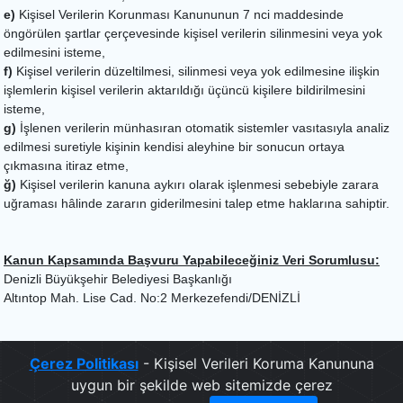
e)
Kişisel Verilerin Korunması Kanununun 7 nci maddesinde
öngörülen şartlar çerçevesinde kişisel verilerin silinmesini veya yok
edilmesini isteme,
f)
Kişisel verilerin düzeltilmesi, silinmesi veya yok edilmesine ilişkin
işlemlerin kişisel verilerin aktarıldığı üçüncü kişilere bildirilmesini
isteme,
g)
İşlenen verilerin münhasıran otomatik sistemler vasıtasıyla analiz
edilmesi suretiyle kişinin kendisi aleyhine bir sonucun ortaya
çıkmasına itiraz etme,
ğ)
Kişisel verilerin kanuna aykırı olarak işlenmesi sebebiyle zarara
uğraması hâlinde zararın giderilmesini talep etme haklarına sahiptir.
Kanun Kapsamında Başvuru Yapabileceğiniz Veri Sorumlusu:
Denizli Büyükşehir Belediyesi Başkanlığı
Altıntop Mah. Lise Cad. No:2 Merkezefendi/DENİZLİ
Çerez Politikası
- Kişisel Verileri Koruma Kanununa
uygun bir şekilde web sitemizde çerez