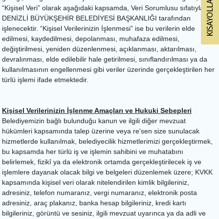
“Kişisel Veri” olarak aşağıdaki kapsamda, Veri Sorumlusu sıfatıyla
DENİZLİ BÜYÜKŞEHİR BELEDİYESİ BAŞKANLIĞI tarafından
işlenecektir. “Kişisel Verilerinizin İşlenmesi” ise bu verilerin elde
edilmesi, kaydedilmesi, depolanması, muhafaza edilmesi,
değiştirilmesi, yeniden düzenlenmesi, açıklanması, aktarılması,
devralınması, elde edilebilir hale getirilmesi, sınıflandırılması ya da
kullanılmasının engellenmesi gibi veriler üzerinde gerçekleştirilen her
türlü işlemi ifade etmektedir.
Kişisel Verilerinizin İşlenme Amaçları ve Hukuki Sebepleri
Belediyemizin bağlı bulunduğu kanun ve ilgili diğer mevzuat
hükümleri kapsamında talep üzerine veya re'sen size sunulacak
hizmetlerde kullanılmak, belediyecilik hizmetlerimizi gerçekleştirmek,
bu kapsamda her türlü iş ve işlemin sahibini ve muhatabını
belirlemek, fizikî ya da elektronik ortamda gerçekleştirilecek iş ve
işlemlere dayanak olacak bilgi ve belgeleri düzenlemek üzere; KVKK
kapsamında kişisel veri olarak nitelendirilen kimlik bilgileriniz,
adresiniz, telefon numaranız, vergi numaranız, elektronik posta
adresiniz, araç plakanız, banka hesap bilgileriniz, kredi kartı
bilgileriniz, görüntü ve sesiniz, ilgili mevzuat uyarınca ya da adli ve