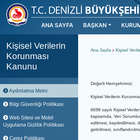
ANA SAYFA
BAŞKAN
KURU
Kişisel Verilerin
Ana Sayfa
Kişisel Veri
Korunması
Kanunu
Değerli Hemşehrimiz;
Aydınlatma Metni
Kişisel Verilerin Korunması
Bilgi Güvenliği Politikası
6698 sayılı Kişisel Verile
kapsamda, Veri Sorumlusu
Web Sitesi ve Mobil
edilmesi, kaydedilmesi, d
Uygulama Gizlilik Politikası
getirilmesi, sınıflandırıl
Çerez Politikası