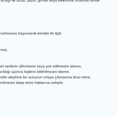
acılığı ile sözlü, yazılı, görsel veya elektronik ortamda olmak
umlusuna başvurarak kendisi ile ilgili;
enme,
 verilerin silinmesini veya yok edilmesini isteme,
arıldığı üçüncü kişilere bildirilmesini isteme,
endisi aleyhine bir sonucun ortaya çıkmasına itiraz etme,
rilmesini talep etme haklarına sahiptir.