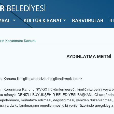
MSAL
KÜLTÜR & SANAT
BAŞVURULAR
İ
lerin Korunması Kanunu
AYDINLATMA METNİ
 Kanunu ile ilgili olarak sizleri bilgilendirmek isteriz.
rin Korunması Kanunu (KVKK) hükümleri gereği, kimliğinizi belirli veya beli
 sıfatıyla DENİZLİ BÜYÜKŞEHİR BELEDİYESİ BAŞKANLIĞI tarafından işlene
epolanması, muhafaza edilmesi, değiştirilmesi, yeniden düzenlenmesi, a
ması ya da kullanılmasının engellenmesi gibi veriler üzerinde gerçekleştiri