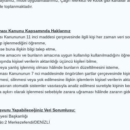
 sayfamız, mobil uygulamalarımız, Çağrı Merkezi ve Kiosk gibi kanallar ar
rle toplanmaktadır.
nması Kanunu Kapsamında Haklarınız
sı Kanununun 11 inci maddesi çerçevesinde ilgili kişi her zaman veri sor
enip işlenmediğini öğrenme,
şse buna ilişkin bilgi talep etme,
lenme amacını ve bunların amacına uygun kullanılıp kullanılmadığını öğr
şında kişisel verilerin aktarıldığı üçüncü kişileri bilme,
 veya yanlış işlenmiş olması hâlinde bunların düzeltilmesini isteme,
nması Kanununun 7 nci maddesinde öngörülen şartlar çerçevesinde kişisel
ilmesi, silinmesi veya yok edilmesine ilişkin işlemlerin kişisel verilerin akt
asıran otomatik sistemler vasıtasıyla analiz edilmesi suretiyle kişinin k
a aykırı olarak işlenmesi sebebiyle zarara uğraması hâlinde zararın gide
uru Yapabileceğiniz Veri Sorumlusu:
iyesi Başkanlığı
 No:2 Merkezefendi/DENİZLİ