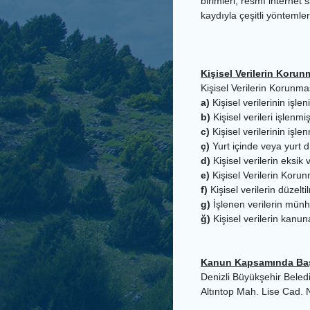
birimleri, resmî internet
kaydıyla çeşitli yöntemle
Kişisel Verilerin Koru
Kişisel Verilerin Korunma
a)
Kişisel verilerinin işl
b)
Kişisel verileri işlenmi
c)
Kişisel verilerinin iş
ç)
Yurt içinde veya yurt dı
d)
Kişisel verilerin eksik
e)
Kişisel Verilerin Koru
f)
Kişisel verilerin düzelt
g)
İşlenen verilerin münh
ğ)
Kişisel verilerin kanun
Kanun Kapsamında Başv
Denizli Büyükşehir Beled
Altıntop Mah. Lise Cad.