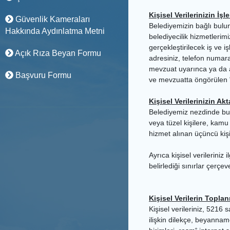
Kişisel Verilerinizin İ
Güvenlik Kameraları
Belediyemizin bağlı bulu
Hakkında Aydınlatma Metni
belediyecilik hizmetlerim
gerçekleştirilecek iş ve 
Açık Rıza Beyan Formu
adresiniz, telefon numaran
mevzuat uyarınca ya da ad
Başvuru Formu
ve mevzuatta öngörülen "
Kişisel Verilerinizin Akt
Belediyemiz nezdinde bulu
veya tüzel kişilere, kamu 
hizmet alınan üçüncü kişi
Ayrıca kişisel verilerini
belirlediği sınırlar çerçev
Kişisel Verilerin Topl
Kişisel verileriniz, 5216
ilişkin dilekçe, beyannam