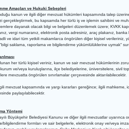
şlenme Amaçları ve Hukuki Sebepleri
nduğu kanun ve ilgili diğer mevzuat hükümleri kapsamında talep üzerine
izi gerçekleştirmek, bu kapsamda her türlü iş ve işlemin sahibini ve muha
işlemlere dayanak olacak bilgi ve belgeleri düzenlemek üzere; KVKK kapsamı
ız, vergi numaranız, elektronik posta adresiniz, araç plakanız, banka hesap
li ve idari tüm yetkili makamlarca öngörülen diğer kişisel verileriniz, y
bilgi saklama, raporlama ve bilgilendirme yükümlülüklerine uymak" suret
arılması
nan her türlü kişisel veriniz, kanun ve sair mevzuat hükümlerinin zorunl
kurum ve/veya kuruluşlarına, ilçe belediyelerine, üniversitelere, sivil to
lere mevzuatta öngörülen sınırlamalar çerçevesinde aktarılabilecektir.
z ilgili mevzuat kapsamında ve yargı kararları gereğince; ilgili mahkeme, 
esinde paylaşılabilecektir.
anma Yöntemi
 sayılı Büyükşehir Belediyesi Kanunu ve diğer ilgili mevzuatlar uyarınca 
e/bilgilendirme formları ve sair belgelerle, elektronik onay ve/veya imza