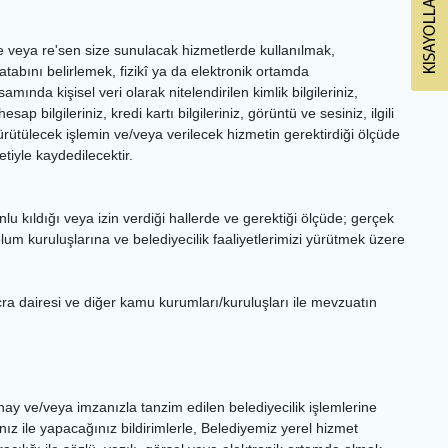
 veya re'sen size sunulacak hizmetlerde kullanılmak,
tabını belirlemek, fizikî ya da elektronik ortamda
nda kişisel veri olarak nitelendirilen kimlik bilgileriniz,
 bilgileriniz, kredi kartı bilgileriniz, görüntü ve sesiniz, ilgili
ürütülecek işlemin ve/veya verilecek hizmetin gerektirdiği ölçüde
iyle kaydedilecektir.
u kıldığı veya izin verdiği hallerde ve gerektiği ölçüde; gerçek
plum kuruluşlarına ve belediyecilik faaliyetlerimizi yürütmek üzere
icra dairesi ve diğer kamu kurumları/kuruluşları ile mevzuatın
onay ve/veya imzanızla tanzim edilen belediyecilik işlemlerine
nız ile yapacağınız bildirimlerle, Belediyemiz yerel hizmet