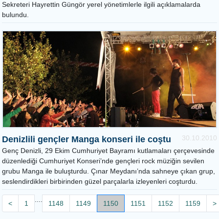
Sekreteri Hayrettin Güngör yerel yönetimlerle ilgili açıklamalarda
bulundu.
30.10.2010
Denizlili gençler Manga konseri ile coştu
Genç Denizli, 29 Ekim Cumhuriyet Bayramı kutlamaları çerçevesinde
düzenlediği Cumhuriyet Konseri’nde gençleri rock müziğin sevilen
grubu Manga ile buluşturdu. Çınar Meydanı’nda sahneye çıkan grup,
seslendirdikleri birbirinden güzel parçalarla izleyenleri coşturdu.
....
<
1
1148
1149
1150
1151
1152
1159
>