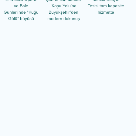
ve Bale
‘Koşu Yolu’na
Tesisi tam kapasite
Günleri’nde “Kuğu
Büyükşehir’den
hizmette
Gölü” büyüsü
modern dokunuş