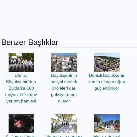
Benzer Başlıklar
Denizli
Büyükşehir’in
Denizli Büyükşehir
Büyükşehir’den
sosyal destek
kentin ulaşım ağını
Buldan’a 160
projeleri dar
güçlendiriyor
milyon TL’lik dev
gelirliye umut
yatırım hamlesi
oluyor
2. Denizli Opera
Şehrin can damarı
Meska Sosyal