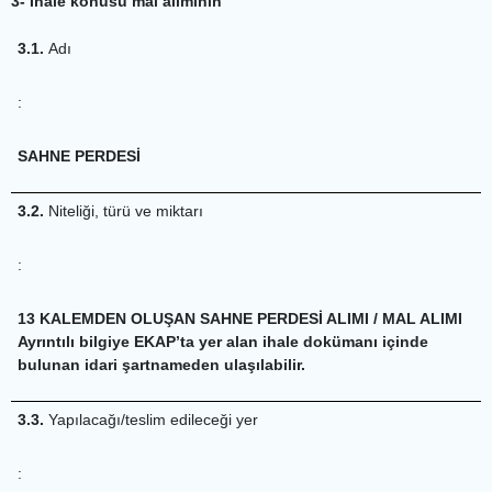
3- İhale konusu mal alımının
3.1.
Adı
:
SAHNE PERDESİ
3.2.
Niteliği, türü ve miktarı
:
13 KALEMDEN OLUŞAN SAHNE PERDESİ ALIMI / MAL ALIMI
Ayrıntılı bilgiye EKAP’ta yer alan ihale dokümanı içinde
bulunan idari şartnameden ulaşılabilir.
3.3.
Yapılacağı/teslim edileceği yer
: