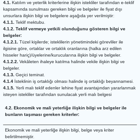
4.1.
Katılım ve yeterlik kriterlerine ilişkin istekliler tarafından e-teklif
kapsamında sunulması gereken bilgi ve belgeler ile fiyat dışı
unsurlara ilişkin bilgi ve belgelere aşağıda yer verilmiştir:
4.1.1.
Teklif mektubu.
4.1.2. Teklif vermeye yetkili olunduğunu gösteren bilgi ve
belgeler:
4.1.2.1.
Tüzel kişilerde; isteklilerin yönetimindeki görevliler ile
ilgisine göre, ortaklar ve ortaklık oranlarına (halka arz edilen
hisseler hariç)/üyelerine/kurucularına ilişkin bilgi ve belgeler.
4.1.2.2.
Vekâleten ihaleye katılma halinde vekile ilişkin bilgi ve
belgeler.
4.1.3.
Geçici teminat.
4.1.4
İsteklinin iş ortaklığı olması halinde iş ortaklığı beyannamesi.
4.1.5.
Yerli malı teklif edenler lehine fiyat avantajından yararlanmak
isteyen istekliler tarafından sunulacak yerli malı belgesi
4.2. Ekonomik ve mali yeterliğe ilişkin bilgi ve belgeler ile
bunların taşıması gereken kriterler:
Ekonomik ve mali yeterliğe ilişkin bilgi, belge veya kriter
belirtilmemiştir.