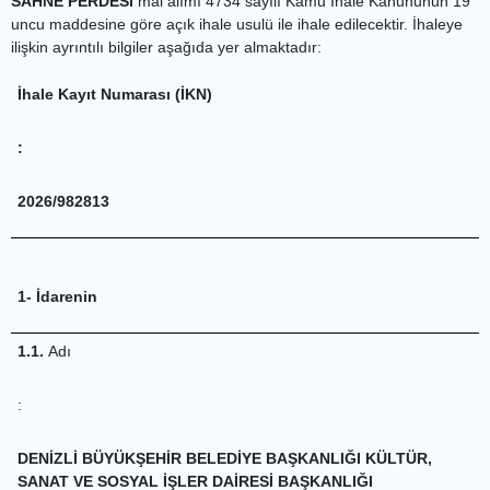
SAHNE PERDESİ
mal alımı 4734 sayılı Kamu İhale Kanununun 19
uncu maddesine göre açık ihale usulü ile ihale edilecektir. İhaleye
ilişkin ayrıntılı bilgiler aşağıda yer almaktadır:
İhale Kayıt Numarası (İKN)
:
2026/982813
1- İdarenin
1.1.
Adı
:
DENİZLİ BÜYÜKŞEHİR BELEDİYE BAŞKANLIĞI KÜLTÜR,
SANAT VE SOSYAL İŞLER DAİRESİ BAŞKANLIĞI