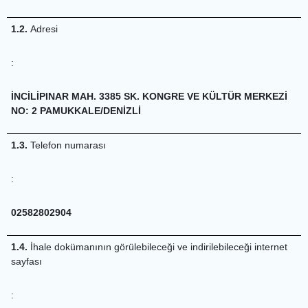
1.2.
Adresi
:
İNCİLİPINAR MAH. 3385 SK. KONGRE VE KÜLTÜR MERKEZİ
NO: 2 PAMUKKALE/DENİZLİ
1.3.
Telefon numarası
:
02582802904
1.4.
İhale dokümanının görülebileceği ve indirilebileceği internet
sayfası
: