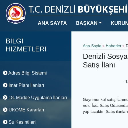
ANA SAYFA
BAŞKAN
KURU
BİLGİ
Ana Sayfa
Haberler
D
HİZMETLERİ
Denizli Sosya
Satış İlanı
Adres Bilgi Sistemi
T
İmar Planı İlanları
18. Madde Uygulama İlanları
Gayrimenkul satış ilanınd
nolu İcra Satış Odasında 
UKOME Kararları
yapılacaktır. Satış ilanla
Su Kesintileri