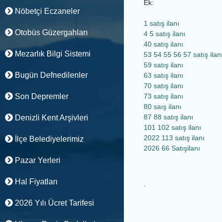
Ek:
Nöbetçi Eczaneler
1 satış ilanı
Otobüs Güzergahları
4 5 satış ilanı
40 satış ilanı
Mezarlık Bilgi Sistemi
53 54 55 56 57 satış ilan
59 satış ilanı
Bugün Defnedilenler
63 satış ilanı
70 satış ilanı
Son Depremler
73 satış ilanı
80 saış ilanı
87 88 satış ilanı
Denizli Kent Arşivleri
101 102 satış ilanı
2022 113 satış ilanı
İlçe Belediyelerimiz
2026 66 Satışilanı
Pazar Yerleri
Hal Fiyatları
.
2026 Yılı Ücret Tarifesi