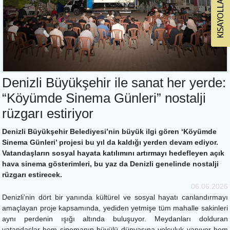
Denizli Büyükşehir ile sanat her yerde:
“Köyümde Sinema Günleri” nostalji
rüzgarı estiriyor
Denizli Büyükşehir Belediyesi’nin büyük ilgi gören ‘Köyümde
Sinema Günleri’ projesi bu yıl da kaldığı yerden devam ediyor.
Vatandaşların sosyal hayata katılımını artırmayı hedefleyen açık
hava sinema gösterimleri, bu yaz da Denizli genelinde nostalji
rüzgarı estirecek.
06.06.2026
Denizli’nin dört bir yanında kültürel ve sosyal hayatı canlandırmayı
amaçlayan proje kapsamında, yediden yetmişe tüm mahalle sakinleri
aynı perdenin ışığı altında buluşuyor. Meydanları dolduran
vatandaşlar hem sinemanın büyülü dünyasına yolculuk yapıyor hem