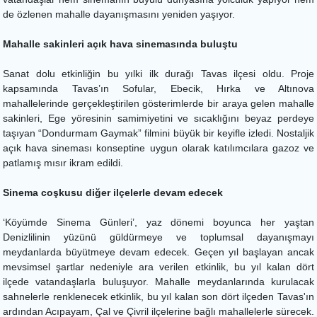
de özlenen mahalle dayanışmasını yeniden yaşıyor.
Mahalle sakinleri açık hava sinemasında buluştu
Sanat dolu etkinliğin bu yılki ilk durağı Tavas ilçesi oldu. Proje
kapsamında Tavas’ın Sofular, Ebecik, Hırka ve Altınova
mahallelerinde gerçekleştirilen gösterimlerde bir araya gelen mahalle
sakinleri, Ege yöresinin samimiyetini ve sıcaklığını beyaz perdeye
taşıyan “Dondurmam Gaymak” filmini büyük bir keyifle izledi. Nostaljik
açık hava sineması konseptine uygun olarak katılımcılara gazoz ve
patlamış mısır ikram edildi.
Sinema coşkusu diğer ilçelerle devam edecek
‘Köyümde Sinema Günleri’, yaz dönemi boyunca her yaştan
Denizlilinin yüzünü güldürmeye ve toplumsal dayanışmayı
meydanlarda büyütmeye devam edecek. Geçen yıl başlayan ancak
mevsimsel şartlar nedeniyle ara verilen etkinlik, bu yıl kalan dört
ilçede vatandaşlarla buluşuyor. Mahalle meydanlarında kurulacak
sahnelerle renklenecek etkinlik, bu yıl kalan son dört ilçeden Tavas'ın
ardından Acıpayam, Çal ve Çivril ilçelerine bağlı mahallelerle sürecek.