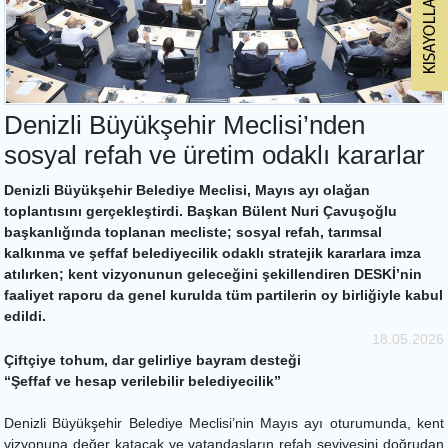
Denizli Büyükşehir Meclisi’nden
sosyal refah ve üretim odaklı kararlar
Denizli Büyükşehir Belediye Meclisi, Mayıs ayı olağan
toplantısını gerçekleştirdi. Başkan Bülent Nuri Çavuşoğlu
başkanlığında toplanan mecliste; sosyal refah, tarımsal
kalkınma ve şeffaf belediyecilik odaklı stratejik kararlara imza
atılırken; kent vizyonunun geleceğini şekillendiren DESKİ’nin
faaliyet raporu da genel kurulda tüm partilerin oy birliğiyle kabul
edildi.
18.05.2026
Çiftçiye tohum, dar gelirliye bayram desteği
“Şeffaf ve hesap verilebilir belediyecilik”
Denizli Büyükşehir Belediye Meclisi’nin Mayıs ayı oturumunda, kent
vizyonuna değer katacak ve vatandaşların refah seviyesini doğrudan