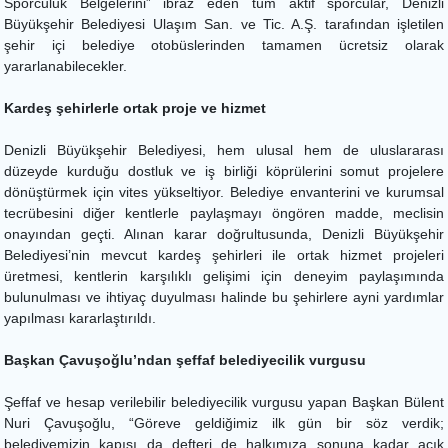
Sporculuk Belgelerini” ibraz eden tüm aktif sporcular, Denizli
Büyükşehir Belediyesi Ulaşım San. ve Tic. A.Ş. tarafından işletilen
şehir içi belediye otobüslerinden tamamen ücretsiz olarak
yararlanabilecekler.
Kardeş şehirlerle ortak proje ve hizmet
Denizli Büyükşehir Belediyesi, hem ulusal hem de uluslararası
düzeyde kurduğu dostluk ve iş birliği köprülerini somut projelere
dönüştürmek için vites yükseltiyor. Belediye envanterini ve kurumsal
tecrübesini diğer kentlerle paylaşmayı öngören madde, meclisin
onayından geçti. Alınan karar doğrultusunda, Denizli Büyükşehir
Belediyesi’nin mevcut kardeş şehirleri ile ortak hizmet projeleri
üretmesi, kentlerin karşılıklı gelişimi için deneyim paylaşımında
bulunulması ve ihtiyaç duyulması halinde bu şehirlere ayni yardımlar
yapılması kararlaştırıldı.
Başkan Çavuşoğlu’ndan şeffaf belediyecilik vurgusu
Şeffaf ve hesap verilebilir belediyecilik vurgusu yapan Başkan Bülent
Nuri Çavuşoğlu, “Göreve geldiğimiz ilk gün bir söz verdik;
belediyemizin kapısı da defteri de halkımıza sonuna kadar açık