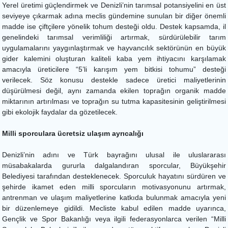
Yerel üretimi güçlendirmek ve Denizli’nin tarımsal potansiyelini en üst
seviyeye çıkarmak adına meclis gündemine sunulan bir diğer önemli
madde ise çiftçilere yönelik tohum desteği oldu. Destek kapsamda, il
genelindeki tarımsal verimliliği artırmak, sürdürülebilir tarım
uygulamalarını yaygınlaştırmak ve hayvancılık sektörünün en büyük
gider kalemini oluşturan kaliteli kaba yem ihtiyacını karşılamak
amacıyla üreticilere “5’li karışım yem bitkisi tohumu” desteği
verilecek. Söz konusu destekle sadece üretici maliyetlerinin
düşürülmesi değil, aynı zamanda ekilen toprağın organik madde
miktarının artırılması ve toprağın su tutma kapasitesinin geliştirilmesi
gibi ekolojik faydalar da gözetilecek.
Milli sporculara ücretsiz ulaşım ayrıcalığı
Denizli’nin adını ve Türk bayrağını ulusal ile uluslararası
müsabakalarda gururla dalgalandıran sporcular, Büyükşehir
Belediyesi tarafından desteklenecek. Sporculuk hayatını sürdüren ve
şehirde ikamet eden milli sporcuların motivasyonunu artırmak,
antrenman ve ulaşım maliyetlerine katkıda bulunmak amacıyla yeni
bir düzenlemeye gidildi. Mecliste kabul edilen madde uyarınca,
Gençlik ve Spor Bakanlığı veya ilgili federasyonlarca verilen “Milli