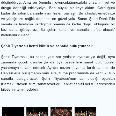
düşündürdü. Ama en önemlisi, oyunculuğunuzdaki o samimiyet ve
duygu derinliği etkileyiciydi. Ben büyük bir keyif aldım. Gördüğüm
kadarıyla salon da sizinle aynı hisleri paylaştı. Bu alkışlar, emeğinize
ve yüreğinize sağlık demenin en güzel yolu. Sanat Şehri Denizli'de
sanata ve tiyatroya verdiğimiz önemin ne kadar doğru olduğunu bir
kez daha görüyoruz. Bu şehir, kültür ve sanatla nefes alacak"
ifadelerini kullandı.
Şehir Tiyatrosu kenti kültür ve sanatla buluşturacak
Şehir Tiyatrosu, bu sezon yalnızca yetişkin oyunlarıyla değil, aynı
zamanda çocuk oyunlarıyla da tiyatroseverlere sanat dolu günler
yaşatmaya devam edecek. Ayrıca, sezon boyunca farklı sahnelerde
Denizlililerle buluşmanın yanı sıra, turne programıyla da kenti kültür-
sanatla buluşturacak. Şehir Tiyatrosu’nun sahnelediği oyunları
izlemek isteyen tüm sanatseverler, “ebilet.denizli.bel.tr” adresinden
biletlerini temin edebilir.