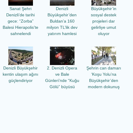
Sanat Şehri
Denizli
Büyükşehir’in
Denizli’de tarihi
Büyükşehir’den
sosyal destek
gece: “Zorba”
Buldan’a 160
projeleri dar
Balesi Hierapolis’te
milyon TL’lik dev
gelirliye umut
sahnelendi
yatırım hamlesi
oluyor
Denizli Büyükşehir
2. Denizli Opera
Şehrin can damarı
kentin ulaşım ağını
ve Bale
‘Koşu Yolu’na
güçlendiriyor
Günleri’nde “Kuğu
Büyükşehir’den
Gölü” büyüsü
modern dokunuş