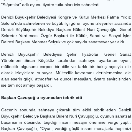
"Sığıntılar" adlı oyunu tiyatro tutkunları için sahneledi.
Denizli Büyükşehir Belediyesi Kongre ve Kültür Merkezi Fatma Yıldız
Salonu’nda sahnelenen ve büyük ilgi gören oyunu izleyenler arasında
Denizli Büyükşehir Belediye Başkanı Bülent Nuri Çavuşoğlu, Genel
Sekreter Yardımcısı Özgür Başkurt ile Kültür, Sanat ve Sosyal İşler
Dairesi Başkanı Mehmet Selçuk ve çok sayıda sanatsever yer aldı.
Denizli Büyükşehir Belediyesi Şehir Tiyatroları Genel Sanat
Yönetmeni Sinan Küçüköz tarafından sahneye uyarlanan oyun,
mültecilik olgusunu çarpıcı bir dille ve farklı bir bakış açısıyla ele
alarak izleyicilere sunuyor. Mültecilik kavramını derinlemesine ele
alan eserin güçlü atmosferi ve güncel mesajları, tiyatro seyircisinden
ise tam not almayı başardı.
Başkan Çavuşoğlu oyuncuları tebrik etti
Gecenin sonunda sahneye çıkarak tüm ekibi tebrik eden Denizli
Büyükşehir Belediye Başkanı Bülent Nuri Çavuşoğlu, oyunun sanatsal
başarısının ötesinde, taşıdığı insani mesajın önemine vurgu yaptı.
Başkan Çavuşoğlu, "Oyun, verdiği güçlü insani mesajlarla hepimizi