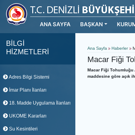
ANA SAYFA
BAŞKAN
KURU
BİLGİ
Ana Sayfa
Haberler
M
HİZMETLERİ
Macar Fiği To
Macar Fiği Tohumluğu 
maddesine göre açık iha
Adres Bilgi Sistemi
İmar Planı İlanları
18. Madde Uygulama İlanları
UKOME Kararları
Su Kesintileri