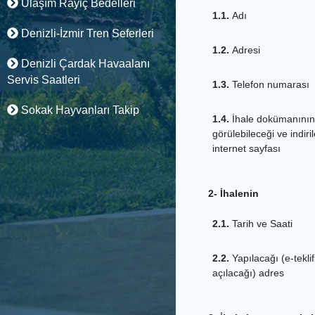
Ulaşım Rayiç Bedelleri
1.1.
Adı
Denizli-İzmir Tren Seferleri
1.2.
Adresi
Denizli Çardak Havaalanı
Servis Saatleri
1.3.
Telefon numarası
Sokak Hayvanları Takip
1.4.
İhale dokümanının
görülebileceği ve indiri
internet sayfası
2- İhalenin
2.1.
Tarih ve Saati
2.2.
Yapılacağı (e-teklif
açılacağı) adres