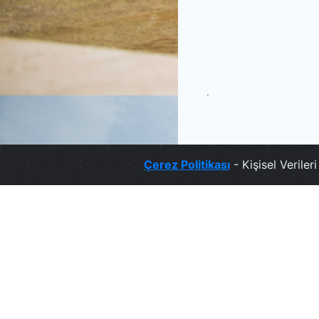
.
Çerez Politikası
- Kişisel Verile