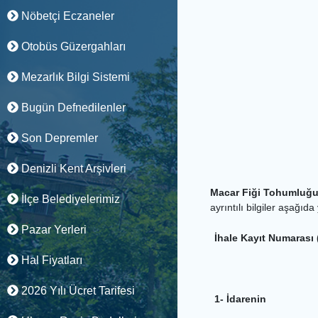
Nöbetçi Eczaneler
Otobüs Güzergahları
Mezarlık Bilgi Sistemi
Bugün Defnedilenler
Son Depremler
MACAR FİĞİ
Denizli Kent Arşivleri
Macar Fiği Tohumluğu
İlçe Belediyelerimiz
ayrıntılı bilgiler aşağıd
Pazar Yerleri
İhale Kayıt Numarası 
Hal Fiyatları
2026 Yılı Ücret Tarifesi
1- İdarenin