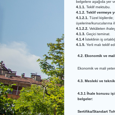
belgelere aşağıda yer ver
4.1.1.
Teklif mektubu.
4.1.2. Teklif vermeye 
4.1.2.1.
Tüzel kişilerde; 
üyelerine/kurucularına ili
4.1.2.2.
Vekâleten ihaleye
4.1.3.
Geçici teminat.
4.1.4
İsteklinin iş ortak
4.1.5.
Yerli malı teklif e
4.2. Ekonomik ve mali 
Ekonomik ve mali yeterliğ
4.3. Mesleki ve teknik
4.3.1 İhale konusu işi
belgeler:
Sertifika/Standart T