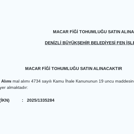
MACAR FİĞİ TOHUMLUĞU SATIN ALIN
DENİZLİ BÜYÜKŞEHİR BELEDİYESİ FEN İŞL
 TOHUMLUĞU SATIN ALINACAKTIR
 Alımı
mal alımı 4734 sayılı Kamu İhale Kanununun 19 uncu maddesine göre
a yer almaktadır:
(İKN)
:
2025/1335284