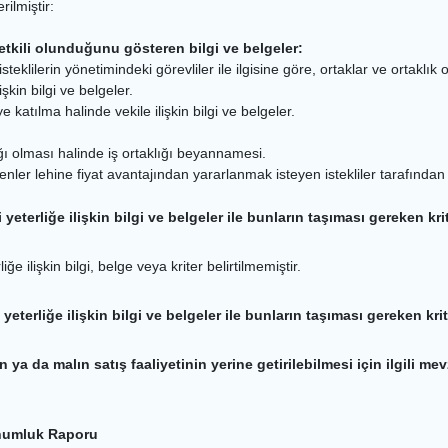
ilmiştir:
yetkili olunduğunu gösteren bilgi ve belgeler:
isteklilerin yönetimindeki görevliler ile ilgisine göre, ortaklar ve ortaklık
şkin bilgi ve belgeler.
 katılma halinde vekile ilişkin bilgi ve belgeler.
lığı olması halinde iş ortaklığı beyannamesi.
denler lehine fiyat avantajından yararlanmak isteyen istekliler tarafından
yeterliğe ilişkin bilgi ve belgeler ile bunların taşıması gereken krit
e ilişkin bilgi, belge veya kriter belirtilmemiştir.
 yeterliğe ilişkin bilgi ve belgeler ile bunların taşıması gereken krit
n ya da malın satış faaliyetinin yerine getirilebilmesi için ilgili mev
ohumluk Raporu