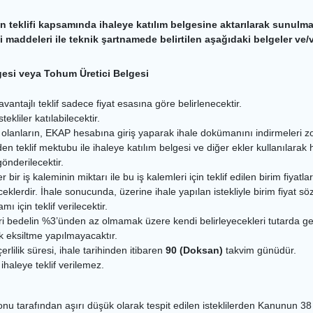
ndan teklifi kapsamında ihaleye katılım belgesine aktarılarak sunu
maddeleri ile teknik şartnamede belirtilen aşağıdaki belgeler ve/vey
esi veya Tohum Üretici Belgesi
ntajlı teklif sadece fiyat esasına göre belirlenecektir.
ekliler katılabilecektir.
k olanların, EKAP hesabına giriş yaparak ihale dokümanını indirmeleri z
den teklif mektubu ile ihaleye katılım belgesi ve diğer ekler kullanılarak
nderilecektir.
, her bir iş kaleminin miktarı ile bu iş kalemleri için teklif edilen birim f
ceklerdir. İhale sonucunda, üzerine ihale yapılan istekliyle birim fiyat s
ı için teklif verilecektir.
ikleri bedelin %3’ünden az olmamak üzere kendi belirleyecekleri tutarda ge
k eksiltme yapılmayacaktır.
çerlilik süresi, ihale tarihinden itibaren
90 (Doksan)
takvim günüdür.
haleye teklif verilemez.
syonu tarafından aşırı düşük olarak tespit edilen isteklilerden Kanunun 3