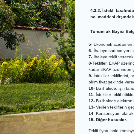
4.3.2. İstekli tarafı
nci maddesi dışındaki 
Tohumluk Bayisi Belg
5-
Ekonomik açıdan en ava
6-
İhaleye sadece yerli ist
7-
İhaleye teklif verece
8-
Teklifler, EKAP üzerin
kadar EKAP üzerinden gö
9-
İstekliler tekliflerini
birim fiyat şeklinde vere
10-
Bu ihalede, işin tamam
11-
İstekliler teklif ett
12-
Bu ihalede elektroni
13-
Verilen tekliflerin ge
14-
Konsorsiyum olarak i
15- Diğer hususlar:
Teklif fiyatı ihale komi