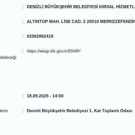
:
DENİZLİ BÜYÜKŞEHİR BELEDİYESİ KIRSAL HİZMETL
:
ALTINTOP MAH. LİSE CAD. 2 20010 MERKEZEFENDİ/
:
02582802419
:
https://ekap.kik.gov.tr/EKAP/
lebileceği
:
18.09.2025 - 14:00
lerin
:
Denizli Büyükşehir Belediyesi 1. Kat Toplantı Odası