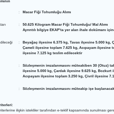
ımının
:
Macar Fiği Tohumluğu Alımı
ktarı
:
50.625 Kilogram Macar Fiği Tohumluğu/ Mal Alımı
Ayrıntılı bilgiye EKAP’ta yer alan ihale dokümanı içi
dileceği
:
Beyağaç ilçesine 6.375 kg, Tavas ilçesine 5.000 kg, Ç
Çameli ilçesine toplam 7.625 kg, Acıpayam ilçesine to
ilçesine 7.125 kg teslim edilecektir
:
Sözleşmenin imzalanmasını müteakiben 30 (Otuz) tak
ilçesine 5.000 kg, Çardak ilçesine 9.625 kg, Bozkurt 
Acıpayam ilçesine toplam 3.250 kg, Çivril ilçesine 7.1
:
Sözleşmenin imzalanmasını müteakip işe başlanacakt
iterleri:
iterlerine ilişkin istekliler tarafından e-teklif kapsamında sunulması gereke