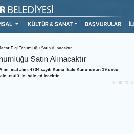
MSAL
KÜLTÜR & SANAT
BAŞVURULAR
İ
acar Fiği Tohumluğu Satın Alınacaktır
humluğu Satın Alınacaktır
Alımı mal alımı 4734 sayılı Kamu İhale Kanununun 19 uncu
le usulü ile ihale edilecektir.
01.09.2025