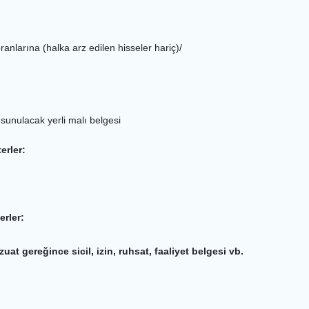
 oranlarına (halka arz edilen hisseler hariç)/
 sunulacak yerli malı belgesi
erler:
erler:
zuat gereğince sicil, izin, ruhsat, faaliyet belgesi vb.