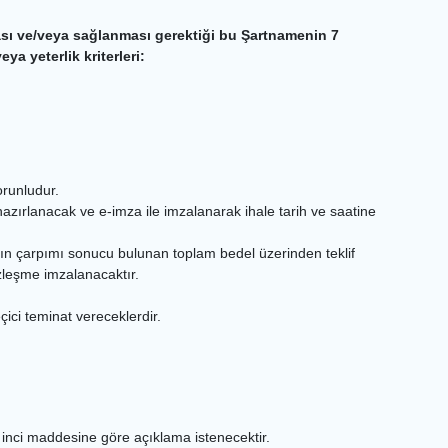
lması ve/veya sağlanması gerektiği bu Şartnamenin 7
a yeterlik kriterleri:
orunludur.
 hazırlanacak ve e-imza ile imzalanarak ihale tarih ve saatine
iyatların çarpımı sonucu bulunan toplam bedel üzerinden teklif
özleşme imzalanacaktır.
çici teminat vereceklerdir.
8 inci maddesine göre açıklama istenecektir.