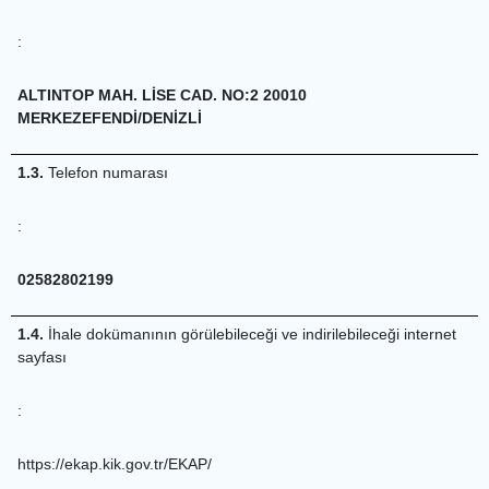
:
ALTINTOP MAH. LİSE CAD. NO:2 20010
MERKEZEFENDİ/DENİZLİ
1.3.
Telefon numarası
:
02582802199
1.4.
İhale dokümanının görülebileceği ve indirilebileceği internet
sayfası
:
https://ekap.kik.gov.tr/EKAP/