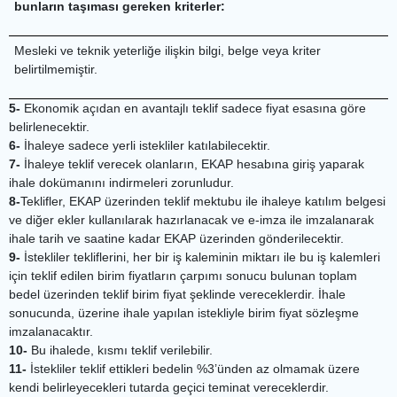
bunların taşıması gereken kriterler:
Mesleki ve teknik yeterliğe ilişkin bilgi, belge veya kriter
belirtilmemiştir.
5-
Ekonomik açıdan en avantajlı teklif sadece fiyat esasına göre
belirlenecektir.
6-
İhaleye sadece yerli istekliler katılabilecektir.
7-
İhaleye teklif verecek olanların, EKAP hesabına giriş yaparak
ihale dokümanını indirmeleri zorunludur.
8-
Teklifler, EKAP üzerinden teklif mektubu ile ihaleye katılım belgesi
ve diğer ekler kullanılarak hazırlanacak ve e-imza ile imzalanarak
ihale tarih ve saatine kadar EKAP üzerinden gönderilecektir.
9-
İstekliler tekliflerini, her bir iş kaleminin miktarı ile bu iş kalemleri
için teklif edilen birim fiyatların çarpımı sonucu bulunan toplam
bedel üzerinden teklif birim fiyat şeklinde vereceklerdir. İhale
sonucunda, üzerine ihale yapılan istekliyle birim fiyat sözleşme
imzalanacaktır.
10-
Bu ihalede, kısmı teklif verilebilir.
11-
İstekliler teklif ettikleri bedelin %3’ünden az olmamak üzere
kendi belirleyecekleri tutarda geçici teminat vereceklerdir.