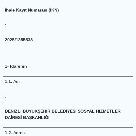
İhale Kayıt Numarası (İKN)
:
2025/1355538
1- İdarenin
1.1.
Adı
:
DENİZLİ BÜYÜKŞEHİR BELEDİYESİ SOSYAL HİZMETLER
DAİRESİ BAŞKANLIĞI
1.2.
Adresi