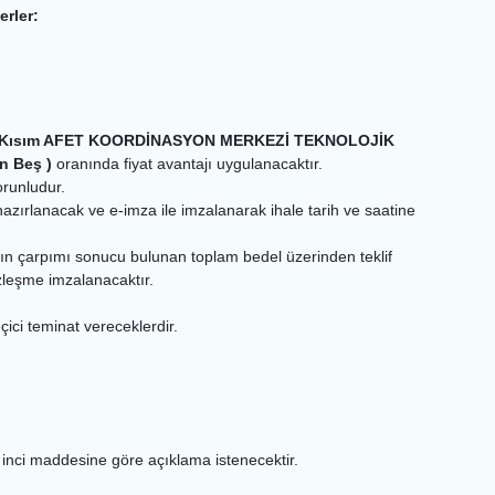
erler:
 Kısım AFET KOORDİNASYON MERKEZİ TEKNOLOJİK
n Beş )
oranında fiyat avantajı uygulanacaktır.
orunludur.
 hazırlanacak ve e-imza ile imzalanarak ihale tarih ve saatine
iyatların çarpımı sonucu bulunan toplam bedel üzerinden teklif
özleşme imzalanacaktır.
çici teminat vereceklerdir.
8 inci maddesine göre açıklama istenecektir.