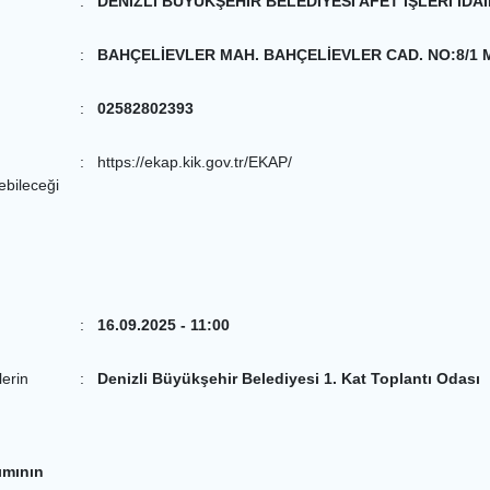
:
DENİZLİ BÜYÜKŞEHİR BELEDİYESİ AFET İŞLERİ İDA
:
BAHÇELİEVLER MAH. BAHÇELİEVLER CAD. NO:8/1 
:
02582802393
:
https://ekap.kik.gov.tr/EKAP/
lebileceği
:
16.09.2025 - 11:00
lerin
:
Denizli Büyükşehir Belediyesi 1. Kat Toplantı Odası
ımının