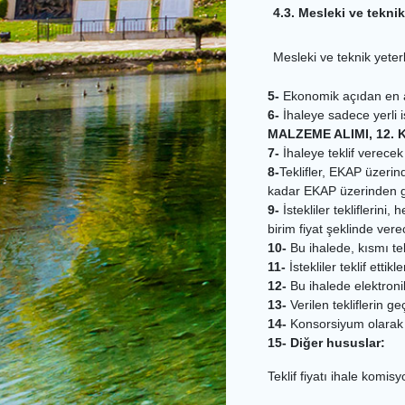
4.3. Mesleki ve teknik
Mesleki ve teknik yeterli
5-
Ekonomik açıdan en ava
6-
İhaleye sadece yerli is
MALZEME ALIMI, 12. 
7-
İhaleye teklif verece
8-
Teklifler, EKAP üzerin
kadar EKAP üzerinden gö
9-
İstekliler tekliflerini
birim fiyat şeklinde vere
10-
Bu ihalede, kısmı tekli
11-
İstekliler teklif ett
12-
Bu ihalede elektroni
13-
Verilen tekliflerin ge
14-
Konsorsiyum olarak i
15- Diğer hususlar:
Teklif fiyatı ihale komi