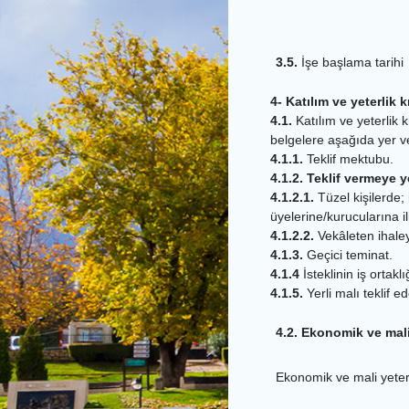
3.5.
İşe başlama tarihi
4- Katılım ve yeterlik kr
4.1.
Katılım ve yeterlik kr
belgelere aşağıda yer ver
4.1.1.
Teklif mektubu.
4.1.2. Teklif vermeye 
4.1.2.1.
Tüzel kişilerde; 
üyelerine/kurucularına ili
4.1.2.2.
Vekâleten ihaleye
4.1.3.
Geçici teminat.
4.1.4
İsteklinin iş ortak
4.1.5.
Yerli malı teklif e
4.2. Ekonomik ve mali 
Ekonomik ve mali yeterliğ