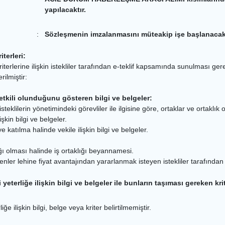
yapılacaktır.
:
Sözleşmenin imzalanmasını müteakip işe başlanacakt
iterleri:
iterlerine ilişkin istekliler tarafından e-teklif kapsamında sunulması gereke
ilmiştir:
yetkili olunduğunu gösteren bilgi ve belgeler:
isteklilerin yönetimindeki görevliler ile ilgisine göre, ortaklar ve ortaklık
şkin bilgi ve belgeler.
 katılma halinde vekile ilişkin bilgi ve belgeler.
lığı olması halinde iş ortaklığı beyannamesi.
denler lehine fiyat avantajından yararlanmak isteyen istekliler tarafından
yeterliğe ilişkin bilgi ve belgeler ile bunların taşıması gereken krit
e ilişkin bilgi, belge veya kriter belirtilmemiştir.