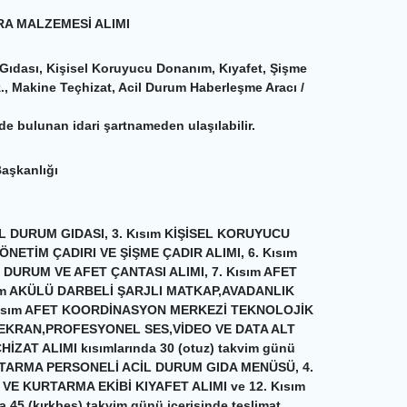
RA MALZEMESİ ALIMI
Gıdası, Kişisel Koruyucu Donanım, Kıyafet, Şişme
., Makine Teçhizat, Acil Durum Haberleşme Aracı /
nde bulunan idari şartnameden ulaşılabilir.
Başkanlığı
CİL DURUM GIDASI, 3. Kısım KİŞİSEL KORUYUCU
NETİM ÇADIRI VE ŞİŞME ÇADIR ALIMI, 6. Kısım
DURUM VE AFET ÇANTASI ALIMI, 7. Kısım AFET
ısım AKÜLÜ DARBELİ ŞARJLI MATKAP,AVADANLIK
 Kısım AFET KOORDİNASYON MERKEZİ TEKNOLOJİK
 EKRAN,PROFESYONEL SES,VİDEO VE DATA ALT
İZAT ALIMI kısımlarında 30 (otuz) takvim günü
A KURTARMA PERSONELİ ACİL DURUM GIDA MENÜSÜ, 4.
VE KURTARMA EKİBİ KIYAFET ALIMI ve 12. Kısım
5 (kırkbeş) takvim günü içerisinde teslimat