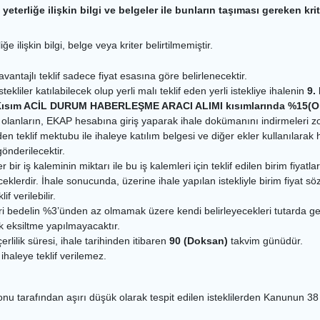
 yeterliğe ilişkin bilgi ve belgeler ile bunların taşıması gereken krit
ğe ilişkin bilgi, belge veya kriter belirtilmemiştir.
ntajlı teklif sadece fiyat esasına göre belirlenecektir.
tekliler katılabilecek olup yerli malı teklif eden yerli istekliye ihalenin
9.
Kısım ACİL DURUM HABERLEŞME ARACI ALIMI kısımlarında %15(O
k olanların, EKAP hesabına giriş yaparak ihale dokümanını indirmeleri z
den teklif mektubu ile ihaleye katılım belgesi ve diğer ekler kullanılarak
nderilecektir.
, her bir iş kaleminin miktarı ile bu iş kalemleri için teklif edilen birim f
ceklerdir. İhale sonucunda, üzerine ihale yapılan istekliyle birim fiyat s
f verilebilir.
ikleri bedelin %3’ünden az olmamak üzere kendi belirleyecekleri tutarda ge
k eksiltme yapılmayacaktır.
çerlilik süresi, ihale tarihinden itibaren
90 (Doksan)
takvim günüdür.
haleye teklif verilemez.
syonu tarafından aşırı düşük olarak tespit edilen isteklilerden Kanunun 3