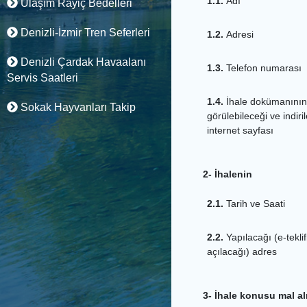
1.1.
Adı
Ulaşım Rayiç Bedelleri
Denizli-İzmir Tren Seferleri
1.2.
Adresi
Denizli Çardak Havaalanı
1.3.
Telefon numarası
Servis Saatleri
1.4.
İhale dokümanının
Sokak Hayvanları Takip
görülebileceği ve indiri
internet sayfası
2- İhalenin
2.1.
Tarih ve Saati
2.2.
Yapılacağı (e-teklif
açılacağı) adres
3- İhale konusu mal al