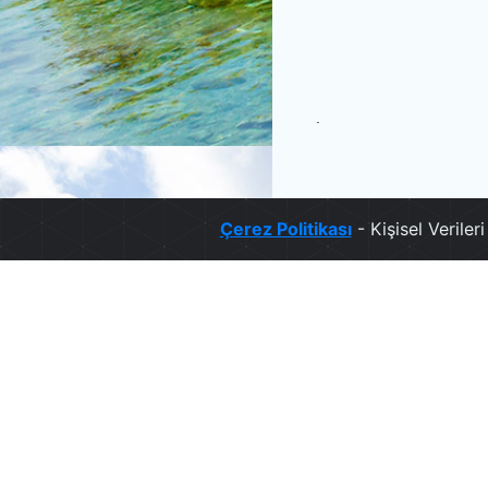
.
Çerez Politikası
- Kişisel Verile