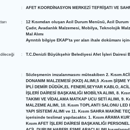
:
AFET KOORDİNASYON MERKEZİ TEFRİŞATI VE SAH
ktarı
:
12 Kısımdan oluşan Acil Durum Menüsü, Acil Durum 
Çadır, Avadanlık Malzemesi, Mobilya, Teknolojik Malz
Mal Alımı
Ayrıntılı bilgiye EKAP’ta yer alan ihale dokümanı içi
dileceği
:
T.C.Denizli Büyükşehir Belediyesi Afet İşleri Dairesi 
:
Sözleşmenin imzalanmasını müteakiben 2. Kısım A
DONANIM MALZEMESİ (KKD) ALIMI,5 .Kısım ŞİŞME YÖ
İPLİ DEMİR DÜDÜK,EL FENERİ,SEYYAR KABLO, ACİL 
İŞLERİ DAİRESİ BAŞKANLIĞI MOBİLYA ALIMI, 8. K
TAKIMI VE VİDALAMA MATKAP UCU SETİ ALIMI, 9.
MALZEME ALIMI, 10. Kısım TOPLANTI SALONU LED
YAPI SİSTEMİ ALIMI ve 11. Kısım SAHRA MAKİNE TEÇH
içerisinde teslimat yapılacaktır. 1. Kısım ARAM
Kısım AFET İŞLERİ DAİRESİ BAŞKANLIĞI PERSONEL 
ACİL DURUM HABERLEŞME ARACI ALIMI kısımlarında 4