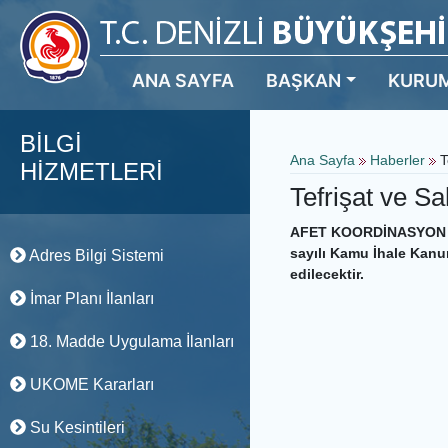
ANA SAYFA
BAŞKAN
KURU
BİLGİ
Ana Sayfa
Haberler
T
HİZMETLERİ
Tefrişat ve S
AFET KOORDİNASYON M
sayılı Kamu İhale Kanu
Adres Bilgi Sistemi
edilecektir.
İmar Planı İlanları
18. Madde Uygulama İlanları
UKOME Kararları
Su Kesintileri