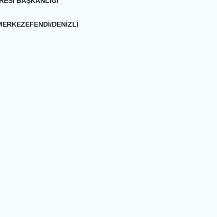
İRESİ BAŞKANLIĞI
MERKEZEFENDİ/DENİZLİ