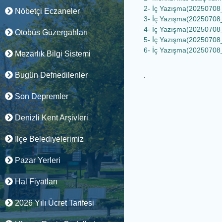
2- İç Yazışma(20250708
Nöbetçi Eczaneler
3- İç Yazışma(20250708
4- İç Yazışma(20250708
Otobüs Güzergahları
5- İç Yazışma(20250708
6- İç Yazışma(20250708
Mezarlık Bilgi Sistemi
Bugün Defnedilenler
.
Son Depremler
Denizli Kent Arşivleri
İlçe Belediyelerimiz
Pazar Yerleri
Hal Fiyatları
2026 Yılı Ücret Tarifesi