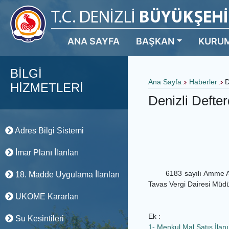
ANA SAYFA
BAŞKAN
KURU
BİLGİ
Ana Sayfa
Haberler
D
HİZMETLERİ
Denizli Defter
Adres Bilgi Sistemi
İmar Planı İlanları
6183 sayılı Amme Alaca
18. Madde Uygulama İlanları
Tavas Vergi Dairesi Müdür
UKOME Kararları
Ek :
Su Kesintileri
1- Menkul Mal Satış İlanı