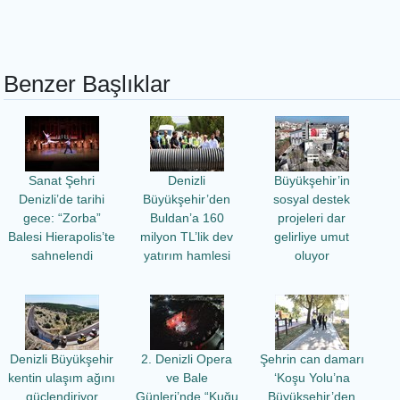
Benzer Başlıklar
Sanat Şehri
Denizli
Büyükşehir’in
Denizli’de tarihi
Büyükşehir’den
sosyal destek
gece: “Zorba”
Buldan’a 160
projeleri dar
Balesi Hierapolis’te
milyon TL’lik dev
gelirliye umut
sahnelendi
yatırım hamlesi
oluyor
Denizli Büyükşehir
2. Denizli Opera
Şehrin can damarı
kentin ulaşım ağını
ve Bale
‘Koşu Yolu’na
güçlendiriyor
Günleri’nde “Kuğu
Büyükşehir’den