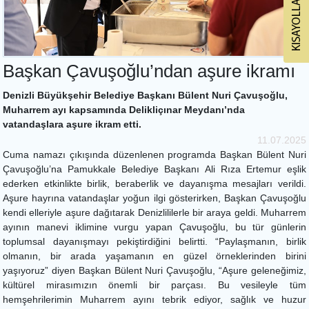
Başkan Çavuşoğlu’ndan aşure ikramı
Denizli Büyükşehir Belediye Başkanı Bülent Nuri Çavuşoğlu,
Muharrem ayı kapsamında Delikliçınar Meydanı’nda
vatandaşlara aşure ikram etti.
11.07.2025
Cuma namazı çıkışında düzenlenen programda Başkan Bülent Nuri
Çavuşoğlu’na Pamukkale Belediye Başkanı Ali Rıza Ertemur eşlik
ederken etkinlikte birlik, beraberlik ve dayanışma mesajları verildi.
Aşure hayrına vatandaşlar yoğun ilgi gösterirken, Başkan Çavuşoğlu
kendi elleriyle aşure dağıtarak Denizlililerle bir araya geldi. Muharrem
ayının manevi iklimine vurgu yapan Çavuşoğlu, bu tür günlerin
toplumsal dayanışmayı pekiştirdiğini belirtti. “Paylaşmanın, birlik
olmanın, bir arada yaşamanın en güzel örneklerinden birini
yaşıyoruz” diyen Başkan Bülent Nuri Çavuşoğlu, “Aşure geleneğimiz,
kültürel mirasımızın önemli bir parçası. Bu vesileyle tüm
hemşehrilerimin Muharrem ayını tebrik ediyor, sağlık ve huzur