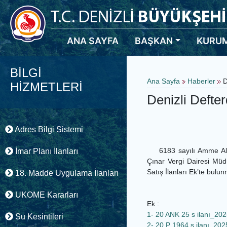
ANA SAYFA
BAŞKAN
KURU
BİLGİ
Ana Sayfa
Haberler
D
HİZMETLERİ
Denizli Defter
Adres Bilgi Sistemi
6183 sayılı Amme Alaca
İmar Planı İlanları
Çınar Vergi Dairesi Müd
Satış İlanları Ek’te bulun
18. Madde Uygulama İlanları
UKOME Kararları
Ek :
1- 20 ANK 25 s ilanı_2
Su Kesintileri
2- 20 P 1964 s ilanı_2