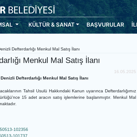
MSAL
KÜLTÜR & SANAT
BAŞVURULAR
İ
enizli Defterdarlığı Menkul Mal Satış İlanı
darlığı Menkul Mal Satış İlanı
16.05.2025
Denizli Defterdarlığı Menkul Mal Satış İlanı
klarının Tahsil Usulü Hakkındaki Kanun uyarınca Defterdarlığımız
ürlüğü'nce 15 adet aracın satış işlemlerine başlanmıştır. Menkul Mal
maktadır.
0250513-102356
0250513-101737