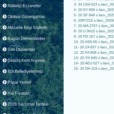
3- 34 CKA 023 s ilanı_
Nöbetçi Eczaneler
4- 20 KY 899 s ilanı_2
5- 20 SF 848 s ilanı_2
Otobüs Güzergahları
6- 20R7215 s ilanı_202
7- 20 MA 2767 s ilanı_
Mezarlık Bilgi Sistemi
8- 20 U 9415 s ilanı_2
9- 20 PD 167 s.ilanı_2
Bugün Defnedilenler
10- 20 ASN 65 s ilanı_
11- 20 ZA 837 s ilanı_
Son Depremler
12- 20 FA 808 s ilanı_
13- 20 YH 845 s ilanı_
Denizli Kent Arşivleri
14- 20 AEU 027 s ilanı
15- 20 DH 119 s ilanı_
İlçe Belediyelerimiz
Pazar Yerleri
.
Hal Fiyatları
2026 Yılı Ücret Tarifesi