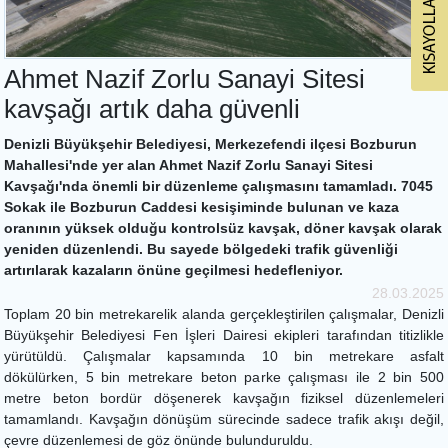
Ahmet Nazif Zorlu Sanayi Sitesi
kavşağı artık daha güvenli
Denizli Büyükşehir Belediyesi, Merkezefendi ilçesi Bozburun
Mahallesi'nde yer alan Ahmet Nazif Zorlu Sanayi Sitesi
Kavşağı'nda önemli bir düzenleme çalışmasını tamamladı. 7045
Sokak ile Bozburun Caddesi kesişiminde bulunan ve kaza
oranının yüksek olduğu kontrolsüz kavşak, döner kavşak olarak
yeniden düzenlendi. Bu sayede bölgedeki trafik güvenliği
artırılarak kazaların önüne geçilmesi hedefleniyor.
28.03.2025
Toplam 20 bin metrekarelik alanda gerçekleştirilen çalışmalar, Denizli
Büyükşehir Belediyesi Fen İşleri Dairesi ekipleri tarafından titizlikle
yürütüldü. Çalışmalar kapsamında 10 bin metrekare asfalt
dökülürken, 5 bin metrekare beton parke çalışması ile 2 bin 500
metre beton bordür döşenerek kavşağın fiziksel düzenlemeleri
tamamlandı. Kavşağın dönüşüm sürecinde sadece trafik akışı değil,
çevre düzenlemesi de göz önünde bulunduruldu.