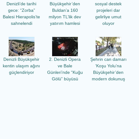
Denizli’de tarihi
Büyükşehir’den
sosyal destek
gece: “Zorba”
Buldan’a 160
projeleri dar
Balesi Hierapolis’te
milyon TL’lik dev
gelirliye umut
sahnelendi
yatırım hamlesi
oluyor
Denizli Büyükşehir
2. Denizli Opera
Şehrin can damarı
kentin ulaşım ağını
ve Bale
‘Koşu Yolu’na
güçlendiriyor
Günleri’nde “Kuğu
Büyükşehir’den
Gölü” büyüsü
modern dokunuş