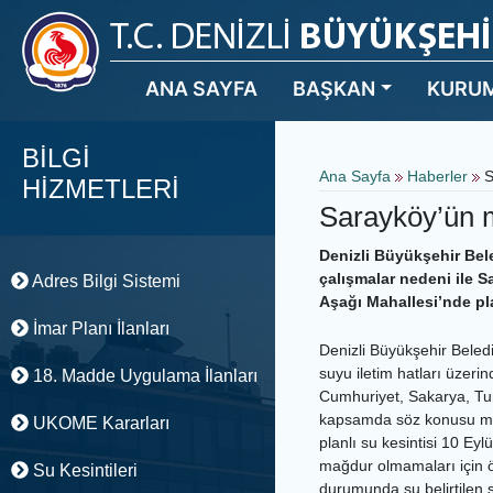
ANA SAYFA
BAŞKAN
KURU
BİLGİ
Ana Sayfa
Haberler
S
HİZMETLERİ
Sarayköy’ün m
Denizli Büyükşehir Bel
çalışmalar nedeni ile S
Adres Bilgi Sistemi
Aşağı Mahallesi’nde pla
İmar Planı İlanları
Denizli Büyükşehir Bele
suyu iletim hatları üzeri
18. Madde Uygulama İlanları
Cumhuriyet, Sakarya, Tur
kapsamda söz konusu mah
UKOME Kararları
planlı su kesintisi 10 Ey
mağdur olmamaları için 
Su Kesintileri
durumunda su belirtilen s