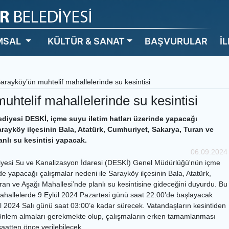
MSAL
KÜLTÜR & SANAT
BAŞVURULAR
İ
arayköy’ün muhtelif mahallelerinde su kesintisi
uhtelif mahallelerinde su kesintisi
ediyesi DESKİ, içme suyu iletim hatları üzerinde yapacağı
arayköy ilçesinin Bala, Atatürk, Cumhuriyet, Sakarya, Turan ve
nlı su kesintisi yapacak.
06.09.2024
diyesi Su ve Kanalizasyon İdaresi (DESKİ) Genel Müdürlüğü'nün içme
nde yapacağı çalışmalar nedeni ile Sarayköy ilçesinin Bala, Atatürk,
an ve Aşağı Mahallesi’nde planlı su kesintisine gideceğini duyurdu. Bu
allelerde 9 Eylül 2024 Pazartesi günü saat 22:00’de başlayacak
lül 2024 Salı günü saat 03:00’e kadar sürecek. Vatandaşların kesintiden
önlem almaları gerekmekte olup, çalışmaların erken tamamlanması
aatten önce verilebilecek.