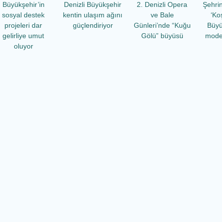
Büyükşehir’in
Denizli Büyükşehir
2. Denizli Opera
Şehri
sosyal destek
kentin ulaşım ağını
ve Bale
‘Ko
projeleri dar
güçlendiriyor
Günleri’nde “Kuğu
Büyü
gelirliye umut
Gölü” büyüsü
mode
oluyor