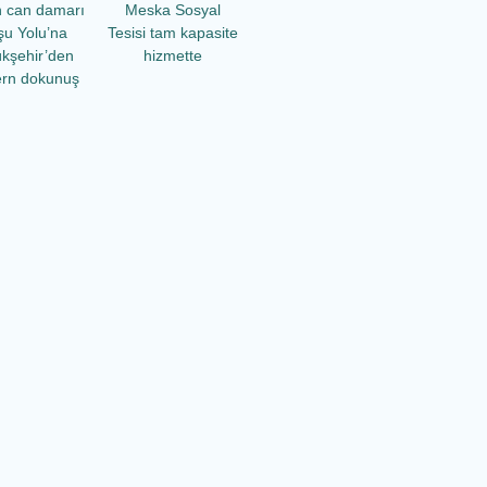
n can damarı
Meska Sosyal
şu Yolu’na
Tesisi tam kapasite
kşehir’den
hizmette
rn dokunuş