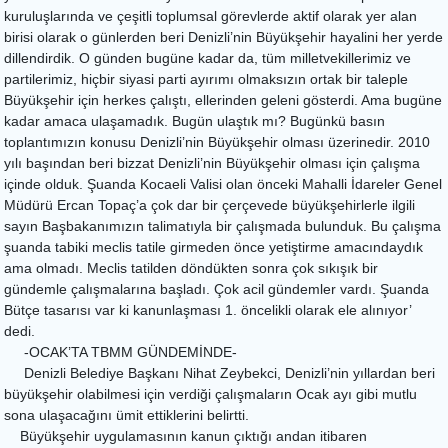
kuruluşlarında ve çeşitli toplumsal görevlerde aktif olarak yer alan
birisi olarak o günlerden beri Denizli’nin Büyükşehir hayalini her yerde
dillendirdik. O günden bugüne kadar da, tüm milletvekillerimiz ve
partilerimiz, hiçbir siyasi parti ayırımı olmaksızın ortak bir taleple
Büyükşehir için herkes çalıştı, ellerinden geleni gösterdi. Ama bugüne
kadar amaca ulaşamadık. Bugün ulaştık mı? Bugünkü basın
toplantımızın konusu Denizli’nin Büyükşehir olması üzerinedir. 2010
yılı başından beri bizzat Denizli’nin Büyükşehir olması için çalışma
içinde olduk. Şuanda Kocaeli Valisi olan önceki Mahalli İdareler Genel
Müdürü Ercan Topaç’a çok dar bir çerçevede büyükşehirlerle ilgili
sayın Başbakanımızın talimatıyla bir çalışmada bulunduk. Bu çalışma
şuanda tabiki meclis tatile girmeden önce yetiştirme amacındaydık
ama olmadı. Meclis tatilden döndükten sonra çok sıkışık bir
gündemle çalışmalarına başladı. Çok acil gündemler vardı. Şuanda
Bütçe tasarısı var ki kanunlaşması 1. öncelikli olarak ele alınıyor’
dedi.
-OCAK’TA TBMM GÜNDEMİNDE-
Denizli Belediye Başkanı Nihat Zeybekci, Denizli’nin yıllardan beri
büyükşehir olabilmesi için verdiği çalışmaların Ocak ayı gibi mutlu
sona ulaşacağını ümit ettiklerini belirtti.
Büyükşehir uygulamasının kanun çıktığı andan itibaren