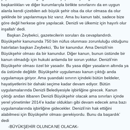
başkanlıkları ve diğer kurumlarıyla birlikte sınırlarını da en uygun
alanla kendi çizebilen adı büyük şehir olsa da olur olmasa da olur
şeklinde bir yapılanmaya biz varız. Ama bu kanun tabi, sadece bize
göre değil herkese göre yapılacak. Denizli ve ülkemiz için hayırlı olur
inşallah’ dedi.
Başkan Zeybekci, gazetecilerin soruları da cevaplandırdı.
Büyükşehir kanununda 750 bin nüfus olunması zorunluluğu olduğunu
hatırlatan başkan Zeybekci, ‘Bu bir kanundur. Ama Denizli’nin
Büyükşehir olması da bir kanundur. Diğer kanun, bunun üstünde bir
kanun olmadığı için hukuki anlamda bir sorun yoktur. Denizli’nin
Büyükşehir olması özel bir yasadır. Bu yasa diğer yasaların altında ya
da üstünde değildir. Büyükşehir uygulaması kanun çıktığı anda
uygulamaya giriyor. Ama şuandaki sınırın içindeki bütün beldeler,
hayatiyetlerini bir dahaki seçime kadar devam ediyor. Bütün
uygulamalarında Denizli Belediyesiyle işbirliğine girecek. Kanun
çıktığı andan itibaren Denizli Büyükşehir olacak ama sınırları içinde
yerel yönetimler 2014’e kadar oldukları gibi devam edecek ama bazı
uygulamalarında işbirliğine gidecekler. Denizli’nin hak ettiğini
alabilmesi için Büyükşehir olması gerekiyordu. Bunu da başardık’
dedi
-BÜYÜKŞEHİR OLUNCA NE OLACAK-