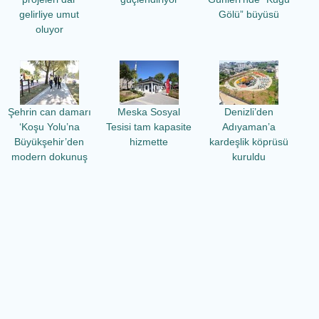
gelirliye umut
Gölü” büyüsü
oluyor
Şehrin can damarı
Meska Sosyal
Denizli’den
‘Koşu Yolu’na
Tesisi tam kapasite
Adıyaman’a
Büyükşehir’den
hizmette
kardeşlik köprüsü
modern dokunuş
kuruldu