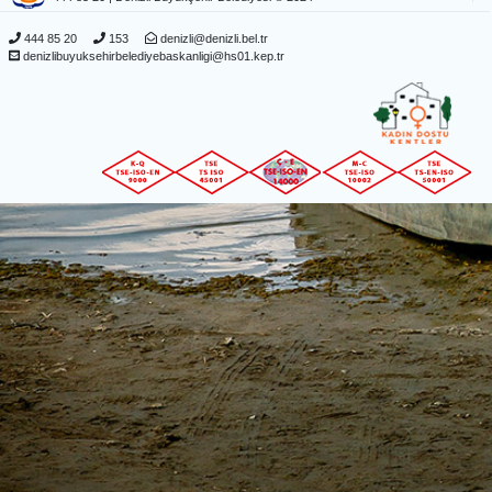
444 85 20
153
denizli@denizli.bel.tr
denizlibuyuksehirbelediyebaskanligi@hs01.kep.tr