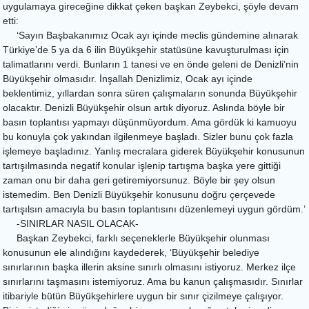
uygulamaya gireceğine dikkat çeken başkan Zeybekci, şöyle devam
etti:
‘Sayın Başbakanımız Ocak ayı içinde meclis gündemine alınarak
Türkiye’de 5 ya da 6 ilin Büyükşehir statüsüne kavuşturulması için
talimatlarını verdi. Bunların 1 tanesi ve en önde geleni de Denizli’nin
Büyükşehir olmasıdır. İnşallah Denizlimiz, Ocak ayı içinde
beklentimiz, yıllardan sonra süren çalışmaların sonunda Büyükşehir
olacaktır. Denizli Büyükşehir olsun artık diyoruz. Aslında böyle bir
basın toplantısı yapmayı düşünmüyordum. Ama gördük ki kamuoyu
bu konuyla çok yakından ilgilenmeye başladı. Sizler bunu çok fazla
işlemeye başladınız. Yanlış mecralara giderek Büyükşehir konusunun
tartışılmasında negatif konular işlenip tartışma başka yere gittiği
zaman onu bir daha geri getiremiyorsunuz. Böyle bir şey olsun
istemedim. Ben Denizli Büyükşehir konusunu doğru çerçevede
tartışılsın amacıyla bu basın toplantısını düzenlemeyi uygun gördüm.’
-SINIRLAR NASIL OLACAK-
Başkan Zeybekci, farklı seçeneklerle Büyükşehir olunması
konusunun ele alındığını kaydederek, ‘Büyükşehir belediye
sınırlarının başka illerin aksine sınırlı olmasını istiyoruz. Merkez ilçe
sınırlarını taşmasını istemiyoruz. Ama bu kanun çalışmasıdır. Sınırlar
itibariyle bütün Büyükşehirlere uygun bir sınır çizilmeye çalışıyor.