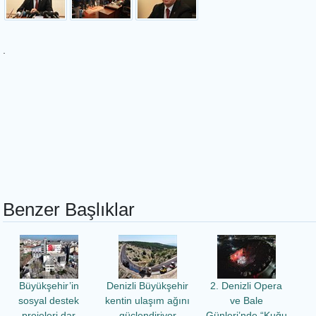
.
Benzer Başlıklar
Büyükşehir’in
Denizli Büyükşehir
2. Denizli Opera
sosyal destek
kentin ulaşım ağını
ve Bale
projeleri dar
güçlendiriyor
Günleri’nde “Kuğu