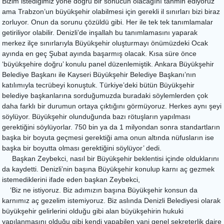
Bizim istediğimiz yöne doğru bir sonucun olacağını tahmin ediyoruz
ama Trabzon’un büyükşehir olabilmesi için gerekli il sınırları bizi biraz
zorluyor. Onun da sorunu çözüldü gibi. Her ile tek tek tanımlamalar
getiriliyor olabilir. Denizli’de inşallah bu tanımlamasını yaparak
merkez ilçe sınırlarıyla Büyükşehir oluşturmayı önümüzdeki Ocak
ayında en geç Şubat ayında başarmış olacak. Kısa süre önce
‘büyükşehire doğru’ konulu panel düzenlemiştik. Ankara Büyükşehir
Belediye Başkanı ile Kayseri Büyükşehir Belediye Başkanı’nın
katılımıyla tecrübeyi konuştuk. Türkiye’deki bütün Büyükşehir
belediye başkanlarına sorduğumuzda buradaki söylemlerden çok
daha farklı bir durumun ortaya çıktığını görmüyoruz. Herkes aynı şeyi
söylüyor. Büyükşehir olunduğunda bazı rötuşların yapılması
gerektiğini söylüyorlar. 750 bin ya da 1 milyondan sonra standartların
başka bir boyuta geçmesi gerektiği ama onun altında nüfusların ise
başka bir boyutta olması gerektiğini söylüyor’ dedi.
Başkan Zeybekci, nasıl bir Büyükşehir beklentisi içinde olduklarını
da kaydetti. Denizli’nin başına Büyükşehir konulup karnı aç gezmek
istemediklerini ifade eden başkan Zeybekci,
‘Biz ne istiyoruz. Biz adımızın başına Büyükşehir konsun da
karnımız aç gezelim istemiyoruz. Biz aslında Denizli Belediyesi olarak
büyükşehir gelirlerini olduğu gibi alan büyükşehirin hukuki
yapılanmasını olduğu gibi kendi yapabilen yani genel sekreterlik daire