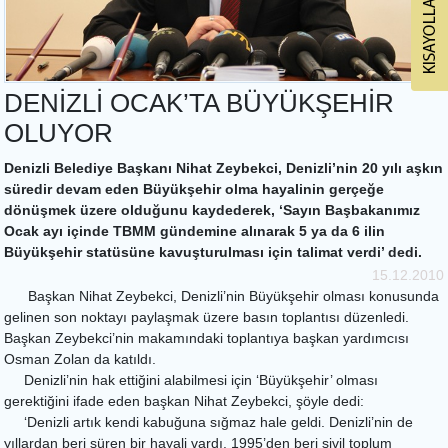
DENİZLİ OCAK’TA BÜYÜKŞEHİR
OLUYOR
Denizli Belediye Başkanı Nihat Zeybekci, Denizli’nin 20 yılı aşkın
süredir devam eden Büyükşehir olma hayalinin gerçeğe
dönüşmek üzere olduğunu kaydederek, ‘Sayın Başbakanımız
Ocak ayı içinde TBMM gündemine alınarak 5 ya da 6 ilin
Büyükşehir statüsüne kavuşturulması için talimat verdi’ dedi.
15.12.2010
Başkan Nihat Zeybekci, Denizli’nin Büyükşehir olması konusunda
gelinen son noktayı paylaşmak üzere basın toplantısı düzenledi.
Başkan Zeybekci’nin makamındaki toplantıya başkan yardımcısı
Osman Zolan da katıldı.
Denizli’nin hak ettiğini alabilmesi için ‘Büyükşehir’ olması
gerektiğini ifade eden başkan Nihat Zeybekci, şöyle dedi:
‘Denizli artık kendi kabuğuna sığmaz hale geldi. Denizli’nin de
yıllardan beri süren bir hayali vardı. 1995’den beri sivil toplum