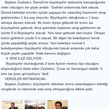
Başkan Zeybekci, Denizli’nin büyükşehir statüsüne kavuştuğunda
neler olacağını ise şöyle anlattı: ‘Gelirleri anlamında fark olacak.
Denizli belediye sınırları içinde yaşayan bir vatandaş hazinenin vergi
gelirlerinden 1 lira pay alıyordu. Büyükşehir olduğunda o 1 lirayı
almaya devam edecek. Bir kısmı ilçeye gidecek bir kısmı ise
büyükşehire gelecek. Ama şehirdeki toplanan vergi gelirlerinin de
yüzde 5’ni Büyükşehir alacak. Yani ilave gelecek olan budur. Oluşan
bütün gelirlerin yüzde 5’ni alacak. Bir diğeri de belediyenin kendi
içinde yapabildiği şeyler artıyor. Yani belediye normal il
belediyesiyken büyükşehir olduğunda hukuki anlamda çok daha
büyük şeyler yapabilir. İhale kanunu değişiyor.
-3 YENİ İLÇE GELİYOR-
Büyükşehir olunduğunda 3 tane ilçenin merkez ilçe olacağını
düşündüğünü ifade eden Zeybekci, ‘Çınar ve Servergazi olabilir, 3.
isim ise şuan görüşülüyor’ dedi
VERGİLER ARTMAYACAK-
Başkan Zeybekci, büyükşehir olduktan sonra vatandaşların ödediği
vergilerde ve ödemede asla artış olmayacağına dikkat çekti.