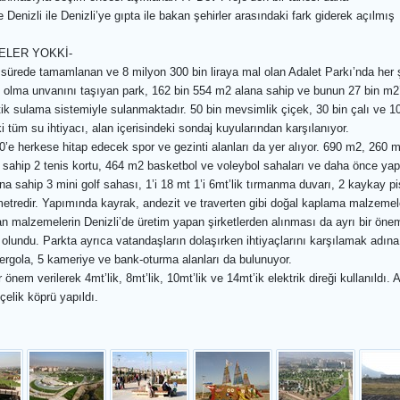
enizli ile Denizli’ye gıpta ile bakan şehirler arasındaki fark giderek açılmış
ELER YOKKİ-
 sürede tamamlanan ve 8 milyon 300 bin liraya mal olan Adalet Parkı’nda her 
k olma unvanını taşıyan park, 162 bin 554 m2 alana sahip ve bunun 27 bin m2’
ik sulama sistemiyle sulanmaktadır. 50 bin mevsimlik çiçek, 30 bin çalı ve 10
i tüm su ihtiyacı, alan içerisindeki sondaj kuyularından karşılanıyor.
70’e herkese hitap edecek spor ve gezinti alanları da yer alıyor. 690 m2, 26
a sahip 2 tenis kortu, 464 m2 basketbol ve voleybol sahaları ve daha önce ya
na sahip 3 mini golf sahası, 1’i 18 mt 1’i 6mt’lik tırmanma duvarı, 2 kaykay pi
etredir. Yapımında kayrak, andezit ve traverten gibi doğal kaplama malzemeler
malzemelerin Denizli’de üretim yapan şirketlerden alınması da ayrı bir önem 
ş olundu.
Parkta ayrıca vatandaşların dolaşırken ihtiyaçlarını karşılamak adına 
6 pergola, 5 kameriye ve bank-oturma alanları da bulunuyor.
nem verilerek 4mt’lik, 8mt’lik, 10mt’lik ve 14mt’ik elektrik direği kullanıld
elik köprü yapıldı.