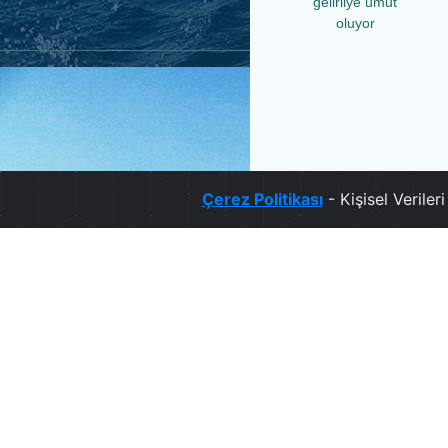
gelirliye umut
oluyor
Çerez Politikası
- Kişisel Verile