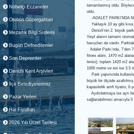
tamamlanmış oldu. Böylece D
Nöbetçi Eczaneler
oldu.
-ADALET PARKI’NDA N
Otobüs Güzergahları
Yaklaşık 10 ay gibi kısa
Denizli’nin 2. büyük par
Mezarlık Bilgi Sistemi
Yeşil alanın tamamı otomat
havuzları da vardır. Parktak
Bugün Defnedilenler
Adalet Parkı’nda, 7’den 
fitnes alanı, 1470 m2 alan
Son Depremler
tenisi), toplam 1420 m2 ala
1000 metre ve eni ise 3.5 m
Denizli Kent Arşivleri
Park yapımında kullanılan 
büyük bir ölçüde azaltılmı
İlçe Belediyelerimiz
kapasitelik amfi tiyatro, 
Aydınlatmaya ise ayrı bir ö
Pazar Yerleri
sağlanabilmesi amacıyla 5 ç
Hal Fiyatları
2026 Yılı Ücret Tarifesi