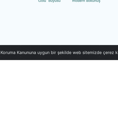
Gölü” büyüsü
modern dokunuş
ri Koruma Kanununa uygun bir şekilde web sitemizde çerez k