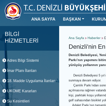
ANA SAYFA
BAŞKAN
KURU
BİLGİ
Ana Sayfa
Haberler
D
HİZMETLERİ
Denizli'nin E
Denizli Belediyesi, Yeni
Parkı’nın yapımını bitird
Adres Bilgi Sistemi
yürüyüş yollarının yanı s
İmar Planı İlanları
Denizli Belediyesi 5 yıl i
sunmaya devam ediyor.
18. Madde Uygulama İlanları
Çamlık Parkı’ndan sonra ke
açılmasına rağmen vatandaşl
UKOME Kararları
kişi, parktaki koşu yolları
golf sahasından bisiklet yo
Su Kesintileri
A
dalet Parkı’nın tamaml