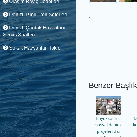
Ulaşım Rayiç Bedelleri
Denizli-İzmir Tren Seferleri
.
Denizli Çardak Havaalanı
Servis Saatleri
Sokak Hayvanları Takip
Benzer Başlık
Büyükşehir’in
D
sosyal destek
ke
projeleri dar