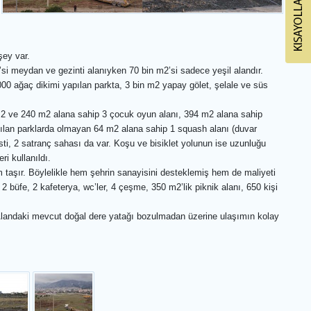
şey var.
si meydan ve gezinti alanıyken 70 bin m2’si sadece yeşil alandır.
00 ağaç dikimi yapılan parkta, 3 bin m2 yapay gölet, şelale ve süs
0 m2 ve 240 m2 alana sahip 3 çocuk oyun alanı, 394 m2 alana sahip
pılan parklarda olmayan 64 m2 alana sahip 1 squash alanı (duvar
sti, 2 satranç sahası da var. Koşu ve bisiklet yolunun ise uzunluğu
i kullanıldı.
taşır. Böylelikle hem şehrin sanayisini desteklemiş hem de maliyeti
2 büfe, 2 kafeterya, wc’ler, 4 çeşme, 350 m2’lik piknik alanı, 650 kişi
ı. Alandaki mevcut doğal dere yatağı bozulmadan üzerine ulaşımın kolay