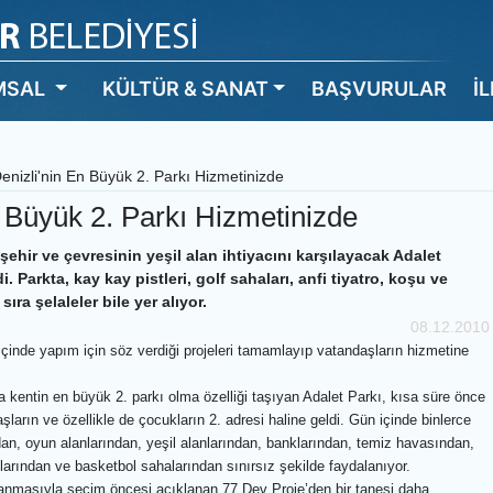
MSAL
KÜLTÜR & SANAT
BAŞVURULAR
İ
enizli'nin En Büyük 2. Parkı Hizmetinizde
n Büyük 2. Parkı Hizmetinizde
şehir ve çevresinin yeşil alan ihtiyacını karşılayacak Adalet
i. Parkta, kay kay pistleri, golf sahaları, anfi tiyatro, koşu ve
ıra şelaleler bile yer alıyor.
08.12.2010
çinde yapım için söz verdiği projeleri tamamlayıp vatandaşların hizmetine
ntin en büyük 2. parkı olma özelliği taşıyan Adalet Parkı, kısa süre önce
arın ve özellikle de çocukların 2. adresi haline geldi. Gün içinde binlerce
ndan, oyun alanlarından, yeşil alanlarından, banklarından, temiz havasından,
llarından ve basketbol sahalarından sınırsız şekilde faydalanıyor.
anmasıyla seçim öncesi açıklanan 77 Dev Proje’den bir tanesi daha