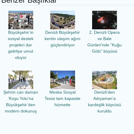
Benzer Başlıklar
Büyükşehir’in
Denizli Büyükşehir
2. Denizli Opera
sosyal destek
kentin ulaşım ağını
ve Bale
projeleri dar
güçlendiriyor
Günleri’nde “Kuğu
gelirliye umut
Gölü” büyüsü
oluyor
Şehrin can damarı
Meska Sosyal
Denizli’den
‘Koşu Yolu’na
Tesisi tam kapasite
Adıyaman’a
Büyükşehir’den
hizmette
kardeşlik köprüsü
modern dokunuş
kuruldu