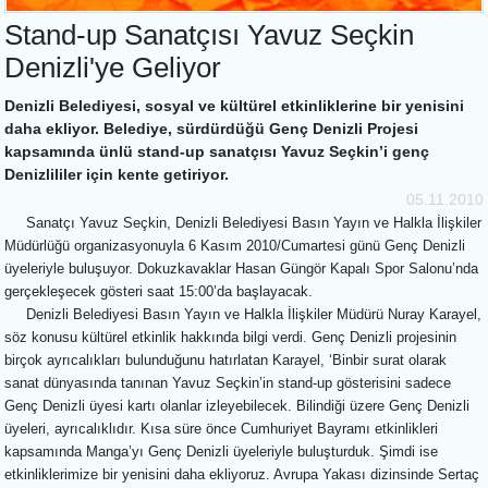
Stand-up Sanatçısı Yavuz Seçkin
Denizli'ye Geliyor
Denizli Belediyesi, sosyal ve kültürel etkinliklerine bir yenisini
daha ekliyor. Belediye, sürdürdüğü Genç Denizli Projesi
kapsamında ünlü stand-up sanatçısı Yavuz Seçkin’i genç
Denizlililer için kente getiriyor.
05.11.2010
Sanatçı Yavuz Seçkin, Denizli Belediyesi Basın Yayın ve Halkla İlişkiler
Müdürlüğü organizasyonuyla 6 Kasım 2010/Cumartesi günü Genç Denizli
üyeleriyle buluşuyor. Dokuzkavaklar Hasan Güngör Kapalı Spor Salonu’nda
gerçekleşecek gösteri saat 15:00’da başlayacak.
Denizli Belediyesi Basın Yayın ve Halkla İlişkiler Müdürü Nuray Karayel,
söz konusu kültürel etkinlik hakkında bilgi verdi. Genç Denizli projesinin
birçok ayrıcalıkları bulunduğunu hatırlatan Karayel, ‘Binbir surat olarak
sanat dünyasında tanınan Yavuz Seçkin’in stand-up gösterisini sadece
Genç Denizli üyesi kartı olanlar izleyebilecek. Bilindiği üzere Genç Denizli
üyeleri, ayrıcalıklıdır. Kısa süre önce Cumhuriyet Bayramı etkinlikleri
kapsamında Manga’yı Genç Denizli üyeleriyle buluşturduk. Şimdi ise
etkinliklerimize bir yenisini daha ekliyoruz. Avrupa Yakası dizinsinde Sertaç