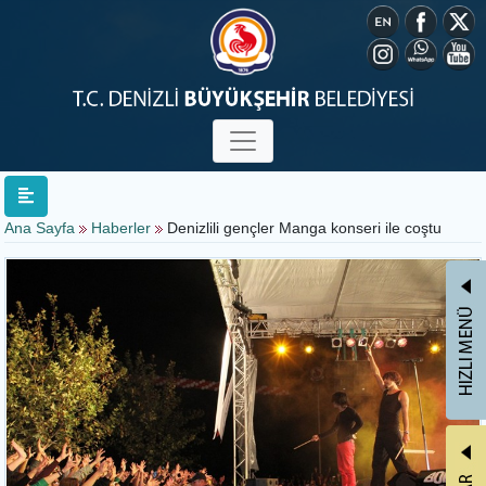
Ana Sayfa
Haberler
Denizlili gençler Manga konseri ile coştu