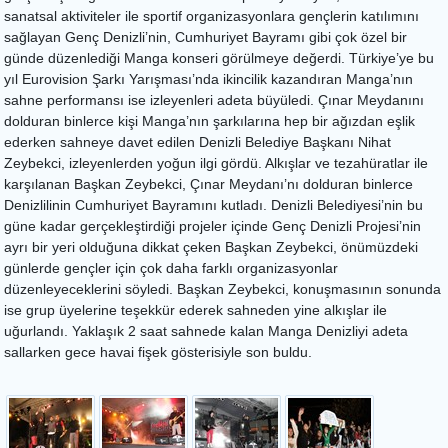
sanatsal aktiviteler ile sportif organizasyonlara gençlerin katılımını
sağlayan Genç Denizli’nin, Cumhuriyet Bayramı gibi çok özel bir
günde düzenlediği Manga konseri görülmeye değerdi. Türkiye’ye bu
yıl Eurovision Şarkı Yarışması’nda ikincilik kazandıran Manga’nın
sahne performansı ise izleyenleri adeta büyüledi. Çınar Meydanını
dolduran binlerce kişi Manga’nın şarkılarına hep bir ağızdan eşlik
ederken sahneye davet edilen Denizli Belediye Başkanı Nihat
Zeybekci, izleyenlerden yoğun ilgi gördü. Alkışlar ve tezahüratlar ile
karşılanan Başkan Zeybekci, Çınar Meydanı’nı dolduran binlerce
Denizlilinin Cumhuriyet Bayramını kutladı. Denizli Belediyesi’nin bu
güne kadar gerçekleştirdiği projeler içinde Genç Denizli Projesi’nin
ayrı bir yeri olduğuna dikkat çeken Başkan Zeybekci, önümüzdeki
günlerde gençler için çok daha farklı organizasyonlar
düzenleyeceklerini söyledi. Başkan Zeybekci, konuşmasının sonunda
ise grup üyelerine teşekkür ederek sahneden yine alkışlar ile
uğurlandı. Yaklaşık 2 saat sahnede kalan Manga Denizliyi adeta
sallarken gece havai fişek gösterisiyle son buldu.