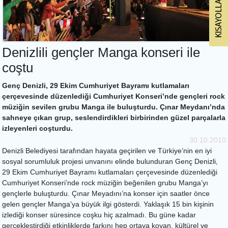
Denizlili gençler Manga konseri ile
coştu
Genç Denizli, 29 Ekim Cumhuriyet Bayramı kutlamaları
çerçevesinde düzenlediği Cumhuriyet Konseri’nde gençleri rock
müziğin sevilen grubu Manga ile buluşturdu. Çınar Meydanı’nda
sahneye çıkan grup, seslendirdikleri birbirinden güzel parçalarla
izleyenleri coşturdu.
30.10.2010
Denizli Belediyesi tarafından hayata geçirilen ve Türkiye’nin en iyi
sosyal sorumluluk projesi unvanını elinde bulunduran Genç Denizli,
29 Ekim Cumhuriyet Bayramı kutlamaları çerçevesinde düzenlediği
Cumhuriyet Konseri’nde rock müziğin beğenilen grubu Manga’yı
gençlerle buluşturdu. Çınar Meyadını’na konser için saatler önce
gelen gençler Manga’ya büyük ilgi gösterdi. Yaklaşık 15 bin kişinin
izlediği konser süresince coşku hiç azalmadı. Bu güne kadar
gerçekleştirdiği etkinliklerde farkını hep ortaya koyan, kültürel ve