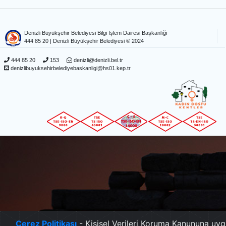
Denizli Büyükşehir Belediyesi Bilgi İşlem Dairesi Başkanlığı
444 85 20
| Denizli Büyükşehir Belediyesi © 2024
444 85 20
153
denizli@denizli.bel.tr
denizlibuyuksehirbelediyebaskanligi@hs01.kep.tr
Çerez Politikası
- Kişisel Verileri Koruma Kanununa uyg