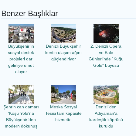
Benzer Başlıklar
Büyükşehir’in
Denizli Büyükşehir
2. Denizli Opera
sosyal destek
kentin ulaşım ağını
ve Bale
projeleri dar
güçlendiriyor
Günleri’nde “Kuğu
gelirliye umut
Gölü” büyüsü
oluyor
Şehrin can damarı
Meska Sosyal
Denizli’den
‘Koşu Yolu’na
Tesisi tam kapasite
Adıyaman’a
Büyükşehir’den
hizmette
kardeşlik köprüsü
modern dokunuş
kuruldu